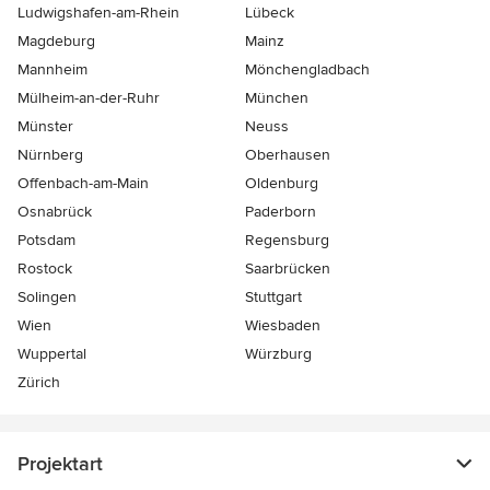
Ludwigshafen-am-Rhein
Lübeck
Magdeburg
Mainz
Mannheim
Mönchen­gladbach
Mülheim-an-der-Ruhr
München
Münster
Neuss
Nürnberg
Oberhausen
Offenbach-am-Main
Oldenburg
Osnabrück
Paderborn
Potsdam
Regensburg
Rostock
Saarbrücken
Solingen
Stuttgart
Wien
Wiesbaden
Wuppertal
Würzburg
Zürich
Projektart