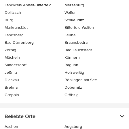
Landkreis Anhalt-Bitterfeld
Merseburg
Delitzsch
Wolfen
Burg
Schkeuditz
Markranstädt
Bitterfeld-Wolfen
Landsberg
Leuna
Bad Dürrenberg
Braunsbedra
Zörbig
Bad Lauchstädt
Mücheln
Könnern
Sandersdorf
Raguhn
Jeßnitz
Holzweißig
Dieskau
Röblingen am See
Brehna
Döbernitz
Greppin
Gröbzig
Beliebte Orte
Aachen
Augsburg