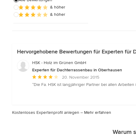
& höher
Alle anzeigen
& höher
Hervorgehobene Bewertungen für Experten für 
HSK - Holz im Grünen GmbH
Experten für Dachterrassenbau in Oberhausen
Durchschnittliche
20. November 2015
Bewertung:
“Die Fa. HSK ist langjähriger Partner bei allen Arbeit
4
von
5
Sternen
Kostenloses Expertenprofil anlegen –
Mehr erfahren
Warum so