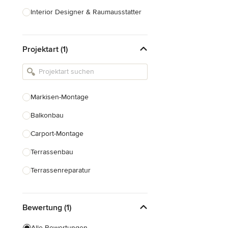
Interior Designer & Raumausstatter
Küchenplanung
Projektart (1)
Landschaftsarchitekten
Armaturen & Sanitärbedarf
Beleuchtung
Markisen-Montage
Einbauschränke
Balkonbau
Alle anzeigen
Carport-Montage
Terrassenbau
Terrassenreparatur
Pergolabau
Bewertung (1)
Dachterrassenbau
Terrassenüberdachung Bau
Alle Bewertungen