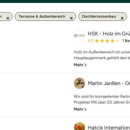
m
Terrasse & Außenbereich
Dachterrassenbau
HSK - Holz im G
Durchschnittliche Bewe
4,0
1 B
Holz im Außenbereich ist uns
Hauptaugenmerk gehört den tro
Mehr
Martin Janßen - O
Wir sind Ihr kompetenter Partn
Projekte! Mit über 20 Jahren Er
Mehr
Hatcik Internati