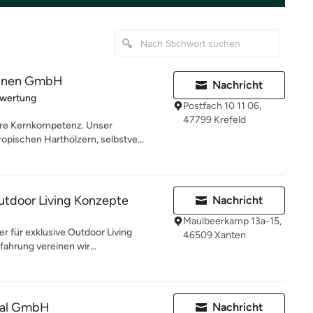
rünen GmbH
Nachricht
rtung: 4 von 5 Sternen
ewertung
Postfach 10 11 06,
47799 Krefeld
ere Kernkompetenz. Unser
pischen Harthölzern, selbstve...
utdoor Living Konzepte
Nachricht
Maulbeerkamp 13a-15,
er für exklusive Outdoor Living
46509 Xanten
fahrung vereinen wir...
onal GmbH
Nachricht