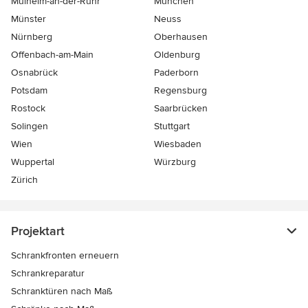
Mülheim-an-der-Ruhr
München
Münster
Neuss
Nürnberg
Oberhausen
Offenbach-am-Main
Oldenburg
Osnabrück
Paderborn
Potsdam
Regensburg
Rostock
Saarbrücken
Solingen
Stuttgart
Wien
Wiesbaden
Wuppertal
Würzburg
Zürich
Projektart
Schrankfronten erneuern
Schrankreparatur
Schranktüren nach Maß