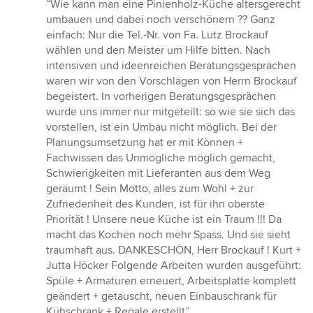
Bewertung:
“Wie kann man eine Pinienholz-Küche altersgerecht
5
umbauen und dabei noch verschönern ?? Ganz
von
einfach: Nur die Tel.-Nr. von Fa. Lutz Brockauf
5
wählen und den Meister um Hilfe bitten. Nach
Sternen
intensiven und ideenreichen Beratungsgesprächen
waren wir von den Vorschlägen von Herrn Brockauf
begeistert. In vorherigen Beratungsgesprächen
wurde uns immer nur mitgeteilt: so wie sie sich das
vorstellen, ist ein Umbau nicht möglich. Bei der
Planungsumsetzung hat er mit Können +
Fachwissen das Unmögliche möglich gemacht,
Schwierigkeiten mit Lieferanten aus dem Weg
geräumt ! Sein Motto, alles zum Wohl + zur
Zufriedenheit des Kunden, ist für ihn oberste
Priorität ! Unsere neue Küche ist ein Traum !!! Da
macht das Kochen noch mehr Spass. Und sie sieht
traumhaft aus. DANKESCHÖN, Herr Brockauf ! Kurt +
Jutta Höcker Folgende Arbeiten wurden ausgeführt:
Spüle + Armaturen erneuert, Arbeitsplatte komplett
geändert + getauscht, neuen Einbauschrank für
Kühschrank + Regale erstellt”