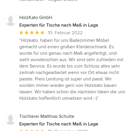
HolzKato GmbH
Experten für Tische nach Maß in Lage
Durchschnittliche
10. Februar 2022
Bewertung:
“Hilzkato, haben für uns Badezimmer Möbel
5
gemacht und einen großen Kleiderschrank. Es
von
wurde für uns genau nach Maß angefertigt, und
5
sieht wunderschön aus. Wir sind sehr zufrieden mit
Sternen
dem Service. Es wurde bis zum Schluss alles sehr
zeitnah nachgearbeitet wenn vor Ort etwas nicht
passte. Preis Leistung ist super und passt. Wir
würden immer wieder gern von Holzkato bauen
lassen. Wir haben schon die nächsten Ideen die uns
Holzkato hoffentlich umsetzen wird :-)”
Tischlerei Matthias Schulte
Experten für Tische nach Maß in Lage