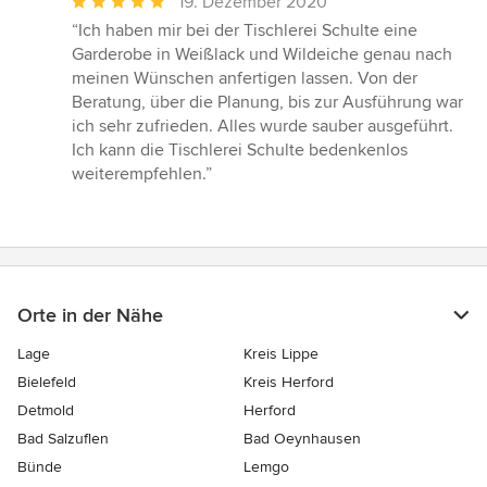
Durchschnittliche
19. Dezember 2020
Bewertung:
“Ich haben mir bei der Tischlerei Schulte eine
5
Garderobe in Weißlack und Wildeiche genau nach
von
meinen Wünschen anfertigen lassen. Von der
5
Beratung, über die Planung, bis zur Ausführung war
Sternen
ich sehr zufrieden. Alles wurde sauber ausgeführt.
Ich kann die Tischlerei Schulte bedenkenlos
weiterempfehlen.”
Orte in der Nähe
Lage
Kreis Lippe
Bielefeld
Kreis Herford
Detmold
Herford
Bad Salzuflen
Bad Oeynhausen
Bünde
Lemgo