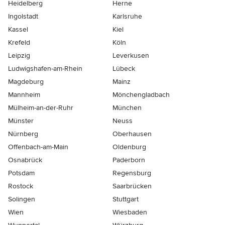
Heidelberg
Herne
Ingolstadt
Karlsruhe
Kassel
Kiel
Krefeld
Köln
Leipzig
Leverkusen
Ludwigshafen-am-Rhein
Lübeck
Magdeburg
Mainz
Mannheim
Mönchen­gladbach
Mülheim-an-der-Ruhr
München
Münster
Neuss
Nürnberg
Oberhausen
Offenbach-am-Main
Oldenburg
Osnabrück
Paderborn
Potsdam
Regensburg
Rostock
Saarbrücken
Solingen
Stuttgart
Wien
Wiesbaden