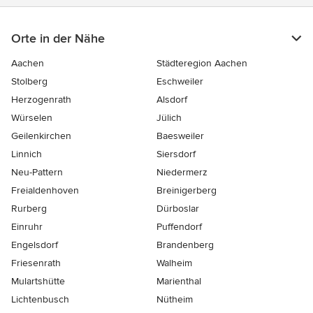
Orte in der Nähe
Aachen
Städteregion Aachen
Stolberg
Eschweiler
Herzogenrath
Alsdorf
Würselen
Jülich
Geilenkirchen
Baesweiler
Linnich
Siersdorf
Neu-Pattern
Niedermerz
Freialdenhoven
Breinigerberg
Rurberg
Dürboslar
Einruhr
Puffendorf
Engelsdorf
Brandenberg
Friesenrath
Walheim
Mulartshütte
Marienthal
Lichtenbusch
Nütheim