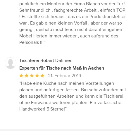
pünktlich ein Monteur der Firma Blanco vor der Tür !
Sehr freundlich , fachgrerechte Arbeit , einfach TOP
! Es stellte sich heraus , das es ein Produktionsfehler
war . Es gab einen kleinen Vorfall , aber der war so
gering , deshalb möchte ich nicht darauf eingehen .
Möbel Herten immer wieder , auch aufgrund des
Personals !!!”
Tischlerei Robert Dahmen
Experten für Tische nach Maß in Aachen
Durchschnittliche
21. Februar 2019
Bewertung:
“Habe eine Küche nach meinen Vorstellungen
5
planen und anfertigen lassen. Bin sehr zufrieden mit
von
den ausgeführten Arbeiten und kann die Tischlerei
5
ohne Einwände weiterempfehlen! Ein verlässlicher
Sternen
Handwerker! 5 Sterne!”