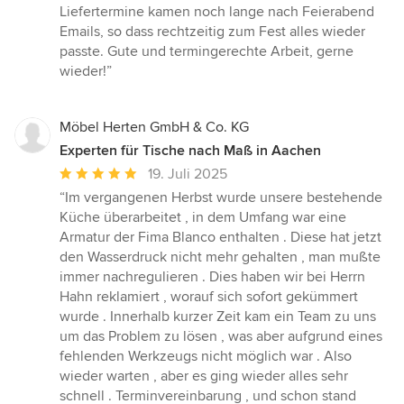
Liefertermine kamen noch lange nach Feierabend
Emails, so dass rechtzeitig zum Fest alles wieder
passte. Gute und termingerechte Arbeit, gerne
wieder!”
Möbel Herten GmbH & Co. KG
Experten für Tische nach Maß in Aachen
Durchschnittliche
19. Juli 2025
Bewertung:
“Im vergangenen Herbst wurde unsere bestehende
5
Küche überarbeitet , in dem Umfang war eine
von
Armatur der Fima Blanco enthalten . Diese hat jetzt
5
den Wasserdruck nicht mehr gehalten , man mußte
Sternen
immer nachregulieren . Dies haben wir bei Herrn
Hahn reklamiert , worauf sich sofort gekümmert
wurde . Innerhalb kurzer Zeit kam ein Team zu uns
um das Problem zu lösen , was aber aufgrund eines
fehlenden Werkzeugs nicht möglich war . Also
wieder warten , aber es ging wieder alles sehr
schnell . Terminvereinbarung , und schon stand