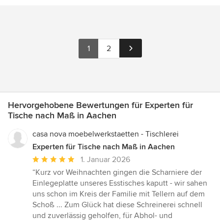
1
2
Hervorgehobene Bewertungen für Experten für
Tische nach Maß in Aachen
casa nova moebelwerkstaetten - Tischlerei
Experten für Tische nach Maß in Aachen
Durchschnittliche
1. Januar 2026
Bewertung:
“Kurz vor Weihnachten gingen die Scharniere der
5
Einlegeplatte unseres Esstisches kaputt - wir sahen
von
uns schon im Kreis der Familie mit Tellern auf dem
5
Schoß ... Zum Glück hat diese Schreinerei schnell
Sternen
und zuverlässig geholfen, für Abhol- und