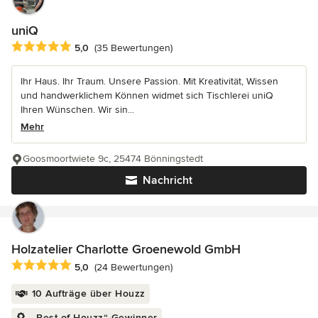
uniQ
Durchschnittliche Bewertung: 5 von 5 Sternen
5,0
(35 Bewertungen)
Ihr Haus. Ihr Traum. Unsere Passion. Mit Kreativität, Wissen
und handwerklichem Können widmet sich Tischlerei uniQ
Ihren Wünschen. Wir sin...
Mehr
Goosmoortwiete 9c, 25474 Bönningstedt
Nachricht
Holzatelier Charlotte Groenewold GmbH
Durchschnittliche Bewertung: 5 von 5 Sternen
5,0
(24 Bewertungen)
10 Aufträge über Houzz
„Best of Houzz“-Gewinner