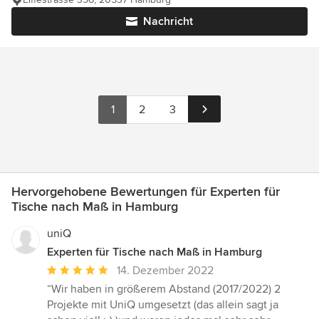
Nachricht
1
2
3
Hervorgehobene Bewertungen für Experten für
Tische nach Maß in Hamburg
uniQ
Experten für Tische nach Maß in Hamburg
Durchschnittliche
14. Dezember 2022
Bewertung:
“Wir haben in größerem Abstand (2017/2022) 2
5
Projekte mit UniQ umgesetzt (das allein sagt ja
von