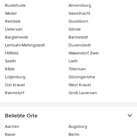
Buxtehude
Ahrensburg
Wedel
Geesthacht
Reinbek
Quickborn
Uetersen
Glinde
Bargteheide
Barmstedt
Lemsahl-Mellingstedt
Duvenstedt
Hittfeld
Wakendorf Zwei
Seeth
Lieth
Råde
Tötensen
Lütjenburg
Glüsingerlohe
Ost Krauel
West Krauel
Rahmstorf
Groß Leversen
Beliebte Orte
Aachen
Augsburg
Basel
Berlin