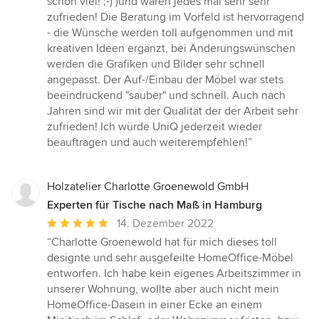
schon viel! ;-) )und waren jedes mal sehr sehr
5
zufrieden! Die Beratung im Vorfeld ist hervorragend
Sternen
- die Wünsche werden toll aufgenommen und mit
kreativen Ideen ergänzt, bei Änderungswünschen
werden die Grafiken und Bilder sehr schnell
angepasst. Der Auf-/Einbau der Möbel war stets
beeindruckend "sauber" und schnell. Auch nach
Jahren sind wir mit der Qualität der der Arbeit sehr
zufrieden! Ich würde UniQ jederzeit wieder
beauftragen und auch weiterempfehlen!”
Holzatelier Charlotte Groenewold GmbH
Experten für Tische nach Maß in Hamburg
Durchschnittliche
14. Dezember 2022
Bewertung:
“Charlotte Groenewold hat für mich dieses toll
5
designte und sehr ausgefeilte HomeOffice-Möbel
von
entworfen. Ich habe kein eigenes Arbeitszimmer in
5
unserer Wohnung, wollte aber auch nicht mein
Sternen
HomeOffice-Dasein in einer Ecke an einem