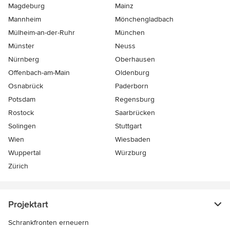
Magdeburg
Mainz
Mannheim
Mönchen­gladbach
Mülheim-an-der-Ruhr
München
Münster
Neuss
Nürnberg
Oberhausen
Offenbach-am-Main
Oldenburg
Osnabrück
Paderborn
Potsdam
Regensburg
Rostock
Saarbrücken
Solingen
Stuttgart
Wien
Wiesbaden
Wuppertal
Würzburg
Zürich
Projektart
Schrankfronten erneuern