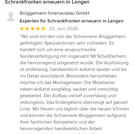
Schrankfronten erneuern in Langen
Brüggemann Innenausbau GmbH
Experten für Schrankfronten erneuern in Langen
Durchschnittliche
23. Juni 2026
Bewertung:
“Wir sind mit den von der Schreinerei Brüggemann
5
gefertigten Spezialvitrinen sehr zufrieden. Es
von
handelt sich um eine anspruchsvolle
5
Sonderanfertigung mit insgesamt 98 Schubfächern,
Sternen
die hervorragend umgesetzt wurde. Die Ausführung
ist erstklassig, handwerklich äußerst sauber und bis
ins Detail durchdacht. Besonders hervorheben
möchte ich das Montageteam: Die Mitarbeiter
haben äußerst sorgfältig, sauber und vorsichtig
gearbeitet. Der Aufbau verlief zuverlässig und
reibungslos. Das Endergebnis überzeugt auf ganzer
Linie. Wir freuen uns täglich über die neuen Vitrinen
und können die Schreinerei Brüggemann aufgrund
ihrer fachlichen Kompetenz und der
hervorragenden handwerklichen Arbeit