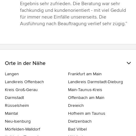
von
Ergebnis sehr zufrieden. Die Beratung war sehr
5
fachkundig und kundenorientiert - mit viel Geduld
Sternen
für immer neue Einfälle unsererseits. Die
Ausführung nach Beauftragung verlief sehr zügig.”
Orte in der Nähe
Langen
Frankfurt am Main
Landkreis Offenbach
Landkreis Darmstadt-Dieburg
Kreis Groß-Gerau
Main-Taunus-Kreis
Darmstadt
Offenbach am Main
Rüsselsheim
Dreieich
Maintal
Hofheim am Taunus
Neu-Isenburg
Dietzenbach
Mörfelden-Walldorf
Bad Vilbel