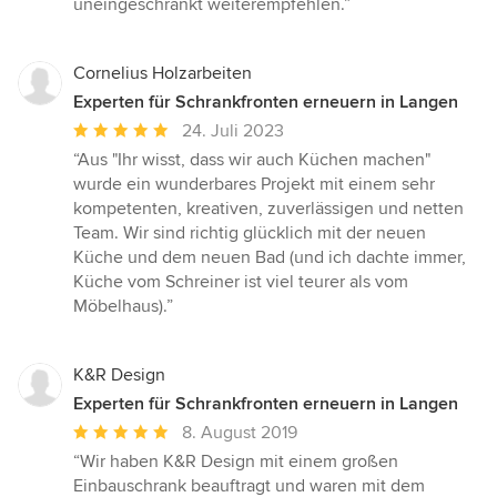
uneingeschränkt weiterempfehlen.”
Cornelius Holzarbeiten
Experten für Schrankfronten erneuern in Langen
Durchschnittliche
24. Juli 2023
Bewertung:
“Aus "Ihr wisst, dass wir auch Küchen machen"
5
wurde ein wunderbares Projekt mit einem sehr
von
kompetenten, kreativen, zuverlässigen und netten
5
Team. Wir sind richtig glücklich mit der neuen
Sternen
Küche und dem neuen Bad (und ich dachte immer,
Küche vom Schreiner ist viel teurer als vom
Möbelhaus).”
K&R Design
Experten für Schrankfronten erneuern in Langen
Durchschnittliche
8. August 2019
Bewertung:
“Wir haben K&R Design mit einem großen
5
Einbauschrank beauftragt und waren mit dem