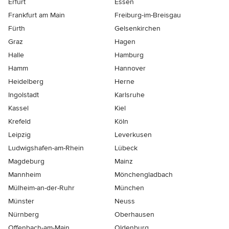
Erfurt
Essen
Frankfurt am Main
Freiburg-im-Breisgau
Fürth
Gelsenkirchen
Graz
Hagen
Halle
Hamburg
Hamm
Hannover
Heidelberg
Herne
Ingolstadt
Karlsruhe
Kassel
Kiel
Krefeld
Köln
Leipzig
Leverkusen
Ludwigshafen-am-Rhein
Lübeck
Magdeburg
Mainz
Mannheim
Mönchen­gladbach
Mülheim-an-der-Ruhr
München
Münster
Neuss
Nürnberg
Oberhausen
Offenbach-am-Main
Oldenburg