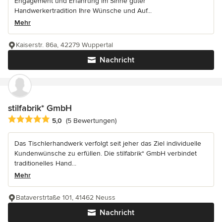
Engagement und Erfahrung im Sinne guter
Handwerkertradition Ihre Wünsche und Auf...
Mehr
Kaiserstr. 86a, 42279 Wuppertal
Nachricht
stilfabrik* GmbH
Durchschnittliche Bewertung: 5 von 5 Sternen
5,0
(5 Bewertungen)
Das Tischlerhandwerk verfolgt seit jeher das Ziel individuelle
Kundenwünsche zu erfüllen. Die stilfabrik* GmbH verbindet
traditionelles Hand...
Mehr
Bataverstrtaße 101, 41462 Neuss
Nachricht