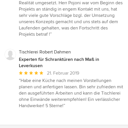
Realität umgesetzt. Herr Pojoni war vom Beginn des
Projekts an ständig in engem Kontakt mit uns, hat
sehr viele gute Vorschläge bzgl. der Umsetzung
unseres Konzepts gemacht und uns stets auf dem
Laufenden gehalten, was den Fortschritt des
Projekts betraf !”
Tischlerei Robert Dahmen
Experten für Schranktüren nach Maß in
Leverkusen
Durchschnittliche
21. Februar 2019
Bewertung:
“Habe eine Küche nach meinen Vorstellungen
5
planen und anfertigen lassen. Bin sehr zufrieden mit
von
den ausgeführten Arbeiten und kann die Tischlerei
5
ohne Einwände weiterempfehlen! Ein verlässlicher
Sternen
Handwerker! 5 Sterne!”