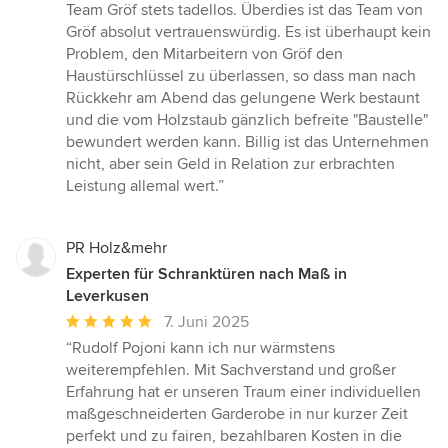
Team Gröf stets tadellos. Überdies ist das Team von
Gröf absolut vertrauenswürdig. Es ist überhaupt kein
Problem, den Mitarbeitern von Gröf den
Haustürschlüssel zu überlassen, so dass man nach
Rückkehr am Abend das gelungene Werk bestaunt
und die vom Holzstaub gänzlich befreite "Baustelle"
bewundert werden kann. Billig ist das Unternehmen
nicht, aber sein Geld in Relation zur erbrachten
Leistung allemal wert.”
PR Holz&mehr
Experten für Schranktüren nach Maß in
Leverkusen
Durchschnittliche
7. Juni 2025
Bewertung:
“Rudolf Pojoni kann ich nur wärmstens
5
weiterempfehlen. Mit Sachverstand und großer
von
Erfahrung hat er unseren Traum einer individuellen
5
maßgeschneiderten Garderobe in nur kurzer Zeit
Sternen
perfekt und zu fairen, bezahlbaren Kosten in die