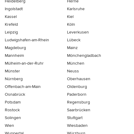
Heidelberg
Herne
Ingolstadt
Karlsruhe
Kassel
Kiel
Krefeld
Köln
Leipzig
Leverkusen
Ludwigshafen-am-Rhein
Lübeck
Magdeburg
Mainz
Mannheim
Mönchen­gladbach
Mülheim-an-der-Ruhr
München
Münster
Neuss
Nürnberg
Oberhausen
Offenbach-am-Main
Oldenburg
Osnabrück
Paderborn
Potsdam
Regensburg
Rostock
Saarbrücken
Solingen
Stuttgart
Wien
Wiesbaden
Wuppertal
Würzburg