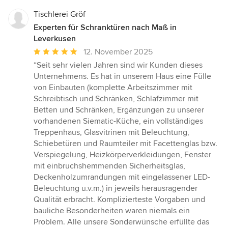
Tischlerei Gröf
Experten für Schranktüren nach Maß in
Leverkusen
Durchschnittliche
12. November 2025
Bewertung:
“Seit sehr vielen Jahren sind wir Kunden dieses
5
Unternehmens. Es hat in unserem Haus eine Fülle
von
von Einbauten (komplette Arbeitszimmer mit
5
Schreibtisch und Schränken, Schlafzimmer mit
Sternen
Betten und Schränken, Ergänzungen zu unserer
vorhandenen Siematic-Küche, ein vollständiges
Treppenhaus, Glasvitrinen mit Beleuchtung,
Schiebetüren und Raumteiler mit Facettenglas bzw.
Verspiegelung, Heizkörperverkleidungen, Fenster
mit einbruchshemmenden Sicherheitsglas,
Deckenholzumrandungen mit eingelassener LED-
Beleuchtung u.v.m.) in jeweils herausragender
Qualität erbracht. Komplizierteste Vorgaben und
bauliche Besonderheiten waren niemals ein
Problem. Alle unsere Sonderwünsche erfüllte das