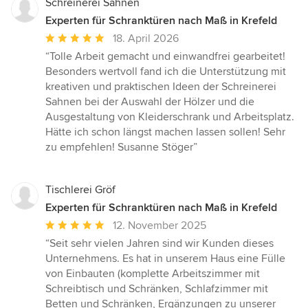
Schreinerei Sahnen
Experten für Schranktüren nach Maß in Krefeld
Durchschnittliche
18. April 2026
Bewertung:
“Tolle Arbeit gemacht und einwandfrei gearbeitet!
5
Besonders wertvoll fand ich die Unterstützung mit
von
kreativen und praktischen Ideen der Schreinerei
5
Sahnen bei der Auswahl der Hölzer und die
Sternen
Ausgestaltung von Kleiderschrank und Arbeitsplatz.
Hätte ich schon längst machen lassen sollen! Sehr
zu empfehlen! Susanne Stöger”
Tischlerei Gröf
Experten für Schranktüren nach Maß in Krefeld
Durchschnittliche
12. November 2025
Bewertung:
“Seit sehr vielen Jahren sind wir Kunden dieses
5
Unternehmens. Es hat in unserem Haus eine Fülle
von
von Einbauten (komplette Arbeitszimmer mit
5
Schreibtisch und Schränken, Schlafzimmer mit
Sternen
Betten und Schränken, Ergänzungen zu unserer