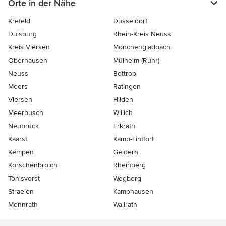
Orte in der Nähe
Krefeld
Düsseldorf
Duisburg
Rhein-Kreis Neuss
Kreis Viersen
Mönchengladbach
Oberhausen
Mülheim (Ruhr)
Neuss
Bottrop
Moers
Ratingen
Viersen
Hilden
Meerbusch
Willich
Neubrück
Erkrath
Kaarst
Kamp-Lintfort
Kempen
Geldern
Korschenbroich
Rheinberg
Tönisvorst
Wegberg
Straelen
Kamphausen
Mennrath
Wallrath