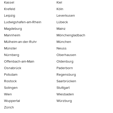
Kassel
Kiel
Krefeld
Köln
Leipzig
Leverkusen
Ludwigshafen-am-Rhein
Lübeck
Magdeburg
Mainz
Mannheim
Mönchen­gladbach
Mülheim-an-der-Ruhr
München
Münster
Neuss
Nürnberg
Oberhausen
Offenbach-am-Main
Oldenburg
Osnabrück
Paderborn
Potsdam
Regensburg
Rostock
Saarbrücken
Solingen
Stuttgart
Wien
Wiesbaden
Wuppertal
Würzburg
Zürich