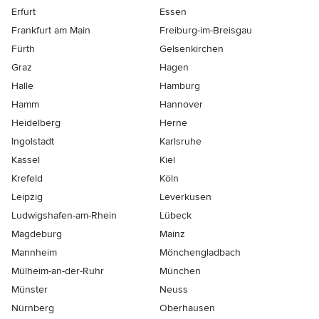
Erfurt
Essen
Frankfurt am Main
Freiburg-im-Breisgau
Fürth
Gelsenkirchen
Graz
Hagen
Halle
Hamburg
Hamm
Hannover
Heidelberg
Herne
Ingolstadt
Karlsruhe
Kassel
Kiel
Krefeld
Köln
Leipzig
Leverkusen
Ludwigshafen-am-Rhein
Lübeck
Magdeburg
Mainz
Mannheim
Mönchen­gladbach
Mülheim-an-der-Ruhr
München
Münster
Neuss
Nürnberg
Oberhausen