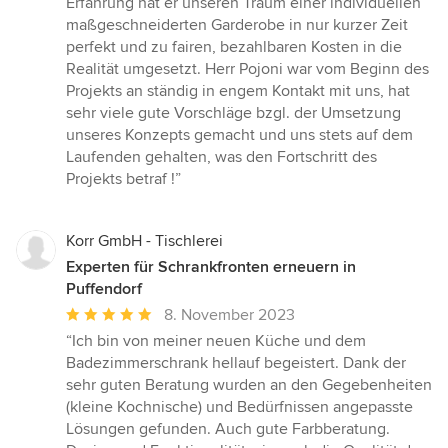
Erfahrung hat er unseren Traum einer individuellen
5
maßgeschneiderten Garderobe in nur kurzer Zeit
Sternen
perfekt und zu fairen, bezahlbaren Kosten in die
Realität umgesetzt. Herr Pojoni war vom Beginn des
Projekts an ständig in engem Kontakt mit uns, hat
sehr viele gute Vorschläge bzgl. der Umsetzung
unseres Konzepts gemacht und uns stets auf dem
Laufenden gehalten, was den Fortschritt des
Projekts betraf !”
Korr GmbH - Tischlerei
Experten für Schrankfronten erneuern in
Puffendorf
Durchschnittliche
8. November 2023
Bewertung:
“Ich bin von meiner neuen Küche und dem
5
Badezimmerschrank hellauf begeistert. Dank der
von
sehr guten Beratung wurden an den Gegebenheiten
5
(kleine Kochnische) und Bedürfnissen angepasste
Sternen
Lösungen gefunden. Auch gute Farbberatung.