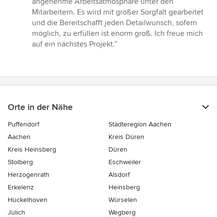
angenehme Arbeitsatmosphäre unter den
Sternen
Mitarbeitern. Es wird mit großer Sorgfalt gearbeitet
und die Bereitschafft jeden Detailwunsch, sofern
möglich, zu erfüllen ist enorm groß. Ich freue mich
auf ein nächstes Projekt.”
Orte in der Nähe
Puffendorf
Städteregion Aachen
Aachen
Kreis Düren
Kreis Heinsberg
Düren
Stolberg
Eschweiler
Herzogenrath
Alsdorf
Erkelenz
Heinsberg
Hückelhoven
Würselen
Jülich
Wegberg