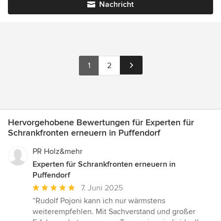
Nachricht
1
2
Hervorgehobene Bewertungen für Experten für
Schrankfronten erneuern in Puffendorf
PR Holz&mehr
Experten für Schrankfronten erneuern in
Puffendorf
Durchschnittliche
7. Juni 2025
Bewertung:
“Rudolf Pojoni kann ich nur wärmstens
5
weiterempfehlen. Mit Sachverstand und großer
von