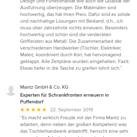
Design und Funktionalität wie auch die Qualität der
Ausführung überzeugen. Die Materialen sind
hochwertig, das hat ihren Preis. Dafür sind es solide
und nachhaltige Lösungen mit Bestand, d.h., ich
muss über Jahrzehnte nichts erneuern. Besonders
hochwertig und schön sind die verdeckten
Griffleisten aus Metall. Die Zusammenarbeit der
verschiedenen Handwerker (Tischler, Elektriker,
Maler), koordiniert durch Korr, hat hervorragend
geklappt. Alle Zeitpläne wurden eingehalten. Fazit:
Etwas tiefer in die Tasche zu greifen lohnt sich.”
Mantz GmbH & Co. KG
Experten für Schrankfronten erneuern in
Puffendorf
Durchschnittliche
22. September 2019
Bewertung:
“Es macht wirklich Freude mit der Firma Mantz zu
5
arbeiten, denn neben der großen Kompetenz was
von
das Tischlerhandwerk anbetrifft, herrscht eine sehr
5