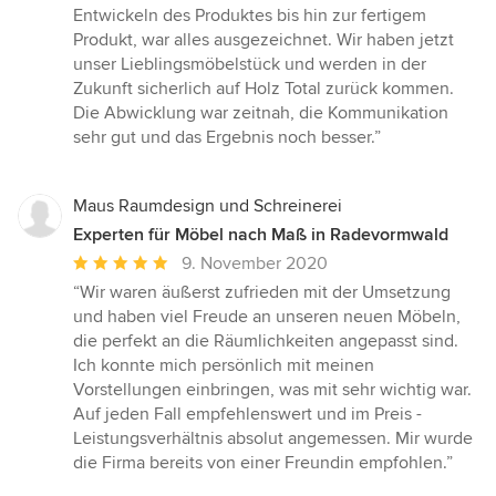
von
Entwickeln des Produktes bis hin zur fertigem
5
Produkt, war alles ausgezeichnet. Wir haben jetzt
Sternen
unser Lieblingsmöbelstück und werden in der
Zukunft sicherlich auf Holz Total zurück kommen.
Die Abwicklung war zeitnah, die Kommunikation
sehr gut und das Ergebnis noch besser.”
Maus Raumdesign und Schreinerei
Experten für Möbel nach Maß in Radevormwald
Durchschnittliche
9. November 2020
Bewertung:
“Wir waren äußerst zufrieden mit der Umsetzung
5
und haben viel Freude an unseren neuen Möbeln,
von
die perfekt an die Räumlichkeiten angepasst sind.
5
Ich konnte mich persönlich mit meinen
Sternen
Vorstellungen einbringen, was mit sehr wichtig war.
Auf jeden Fall empfehlenswert und im Preis -
Leistungsverhältnis absolut angemessen. Mir wurde
die Firma bereits von einer Freundin empfohlen.”