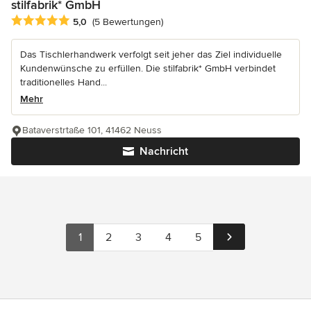
stilfabrik* GmbH
Durchschnittliche Bewertung: 5 von 5 Sternen
5,0
(5 Bewertungen)
Das Tischlerhandwerk verfolgt seit jeher das Ziel individuelle
Kundenwünsche zu erfüllen. Die stilfabrik* GmbH verbindet
traditionelles Hand...
Mehr
Bataverstrtaße 101, 41462 Neuss
Nachricht
1
2
3
4
5