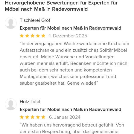
Hervorgehobene Bewertungen für Experten für
Möbel nach Maß in Radevormwald
Tischlerei Gröf
Experten für Möbel nach Maß in Radevormwald
Durchschnittliche
1. Dezember 2025
Bewertung:
“In der vergangenen Woche wurde meine Küche um
5
Aufsatzschränke und ein zusätzliches Solitär Möbel
von
erweitert. Meine Wünsche und Vorstellungen
5
wurden mehr als erfüllt. Bedanken möchte ich mich
Sternen
auch bei dem sehr netten und kompetenten
Montageteam, welches sehr professionell und
sauber gearbeitet hat. Gerne wieder!”
Holz Total
Experten für Möbel nach Maß in Radevormwald
Durchschnittliche
6. Januar 2024
Bewertung:
“Wir haben uns hervorragend betreut gefühlt. Von
5
der ersten Besprechung, über das gemeinsame