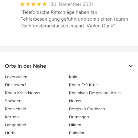
Durchschnittliche
30. November 2021
Bewertung:
“Telefonische Ratschläge haben zur
5
Fehlerbeseitigung geführt und somit einen teuren
von
Dachfensteraustausch erspart. Vielen Dank”
5
Sternen
Orte in der Nähe
Leverkusen
Köln
Düsseldorf
Rhein-Erft-Kreis
Rhein-Kreis Neuss
Rheinisch-Bergischer Kreis
Solingen
Neuss
Remscheid
Bergisch Gladbach
Kerpen
Dormagen
Langenfeld
Hilden
Hürth
Pulheim