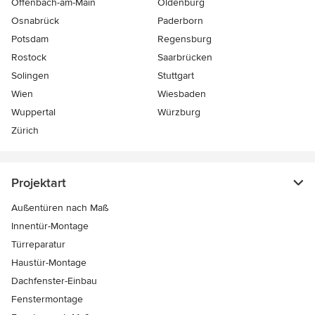
Offenbach-am-Main
Oldenburg
Osnabrück
Paderborn
Potsdam
Regensburg
Rostock
Saarbrücken
Solingen
Stuttgart
Wien
Wiesbaden
Wuppertal
Würzburg
Zürich
Projektart
Außentüren nach Maß
Innentür-Montage
Türreparatur
Haustür-Montage
Dachfenster-Einbau
Fenstermontage