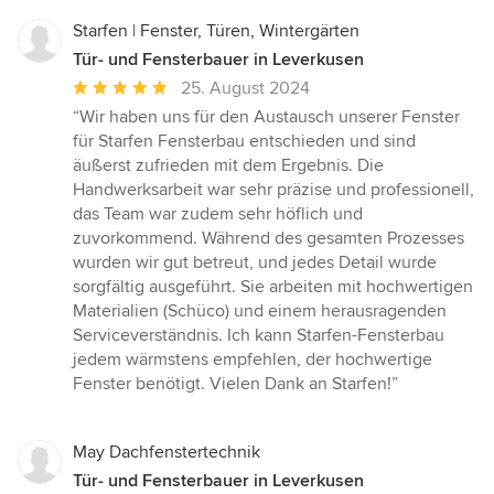
Starfen | Fenster, Türen, Wintergärten
Tür- und Fensterbauer in Leverkusen
Durchschnittliche
25. August 2024
Bewertung:
“Wir haben uns für den Austausch unserer Fenster
5
für Starfen Fensterbau entschieden und sind
von
äußerst zufrieden mit dem Ergebnis. Die
5
Handwerksarbeit war sehr präzise und professionell,
Sternen
das Team war zudem sehr höflich und
zuvorkommend. Während des gesamten Prozesses
wurden wir gut betreut, und jedes Detail wurde
sorgfältig ausgeführt. Sie arbeiten mit hochwertigen
Materialien (Schüco) und einem herausragenden
Serviceverständnis. Ich kann Starfen-Fensterbau
jedem wärmstens empfehlen, der hochwertige
Fenster benötigt. Vielen Dank an Starfen!”
May Dachfenstertechnik
Tür- und Fensterbauer in Leverkusen