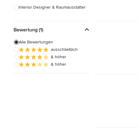
Interior Designer & Raumausstatter
Küchenplanung
Bewertung (1)
Landschaftsarchitekten
Armaturen & Sanitärbedarf
Alle Bewertungen
ausschließlich
Beleuchtung
& höher
Einbauschränke
& höher
Alle anzeigen