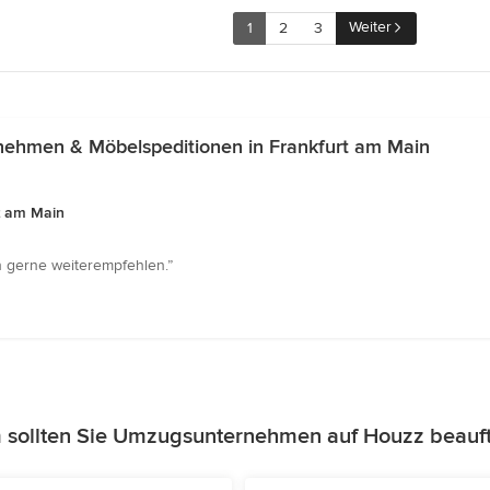
Weiter
1
2
3
ehmen & Möbelspeditionen in Frankfurt am Main
t am Main
h gerne weiterempfehlen.”
sollten Sie Umzugsunternehmen auf Houzz beauf