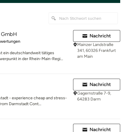
4 GmbH
Nachricht
rtung: 5 von 5 Sternen
ewertungen
Mainzer Landstraße
341, 60326 Frankfurt
 ein deutschlandweit tätiges
am Main
punkt in der Rhein-Main-Regi...
Nachricht
Gagernstraße 7-9,
stadt - experience cheap and stress-
64283 Darm
from Darmstadt Cont...
Nachricht