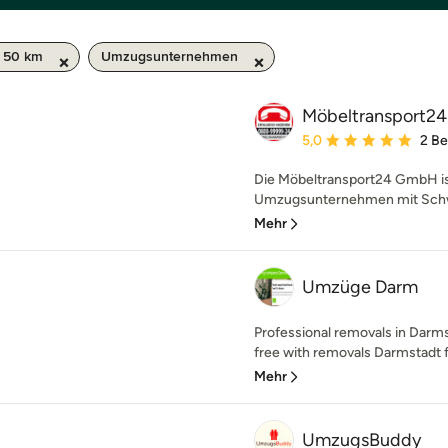
/ 50 km
Umzugsunternehmen
Möbeltransport2
Durchschnittliche Bewe
5,0
2 B
Die Möbeltransport24 GmbH ist
Umzugsunternehmen mit Schwer
Mehr
Umzüge Darm
Professional removals in Darm
free with removals Darmstadt 
Mehr
UmzugsBuddy