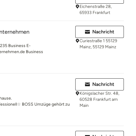
Eichenstraße 28,
65933 Frankfurt
nternehmen
Nachricht
Curiestraße 1 55129
235 Business E-
Mainz, 55129 Mainz
ernehmen.de Business
Nachricht
Königslacher Str. 48,
uhause.
60528 Frankfurt am
fessionell☆ BOSS Umzüge gehört zu
Main