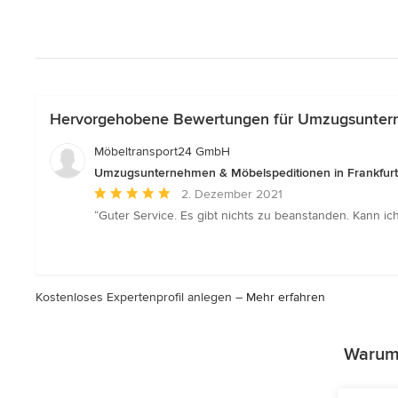
Hervorgehobene Bewertungen für Umzugsuntern
Möbeltransport24 GmbH
Umzugsunternehmen & Möbelspeditionen in Frankfur
Durchschnittliche
2. Dezember 2021
Bewertung:
“Guter Service. Es gibt nichts zu beanstanden. Kann ic
5
von
5
Sternen
Kostenloses Expertenprofil anlegen –
Mehr erfahren
Warum 