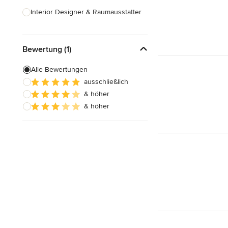
Interior Designer & Raumausstatter
Küchenplanung
Bewertung (1)
Landschaftsarchitekten
Armaturen & Sanitärbedarf
Alle Bewertungen
ausschließlich
Beleuchtung
& höher
Einbauschränke
& höher
Alle anzeigen