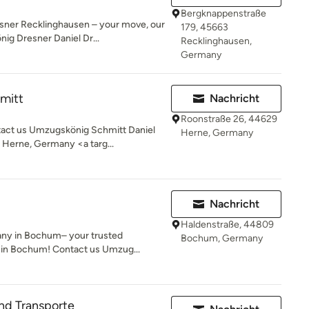
Bergknappenstraße
ner Recklinghausen – your move, our
179, 45663
ig Dresner Daniel Dr...
Recklinghausen,
Germany
mitt
Nachricht
Roonstraße 26, 44629
ct us Umzugskönig Schmitt Daniel
Herne, Germany
Herne, Germany <a targ...
Nachricht
Haldenstraße, 44809
ny in Bochum– your trusted
Bochum, Germany
 in Bochum! Contact us Umzug...
d Transporte