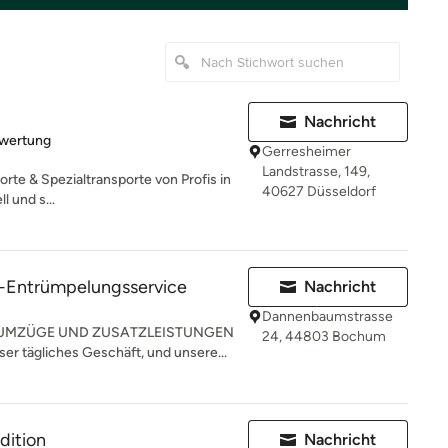
Nachricht
rtung: 5 von 5 Sternen
ewertung
Gerresheimer
Landstrasse, 149,
orte & Spezialtransporte von Profis in
40627 Düsseldorf
 und s...
Entrümpelungsservice
Nachricht
Dannenbaumstrasse
 UMZÜGE UND ZUSATZLEISTUNGEN
24, 44803 Bochum
r tägliches Geschäft, und unsere...
dition
Nachricht