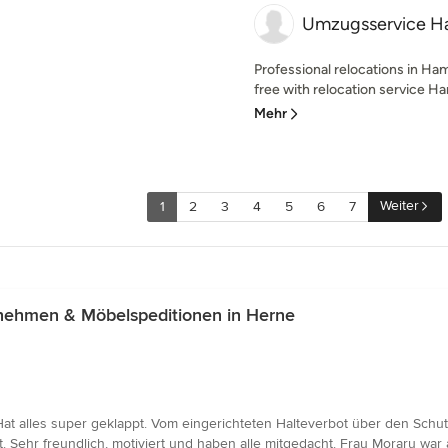
Umzugsservice 
Professional relocations in H
free with relocation service
Mehr
Weiter
1
2
3
4
5
6
7
ehmen & Möbelspeditionen in Herne
 alles super geklappt. Vom eingerichteten Halteverbot über den Schu
 Sehr freundlich, motiviert und haben alle mitgedacht. Frau Moraru war