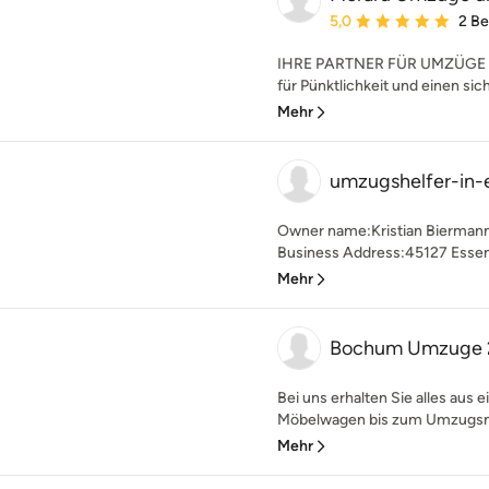
Durchschnittliche Bewe
5,0
2 B
IHRE PARTNER FÜR UMZÜGE 
für Pünktlichkeit und einen sic
Mehr
umzugshelfer-in-
Owner name:Kristian Biermann
Business Address:45127 Essen 
Mehr
Bochum Umzuge 
Bei uns erhalten Sie alles aus
Möbelwagen bis zum Umzugsmat
Mehr