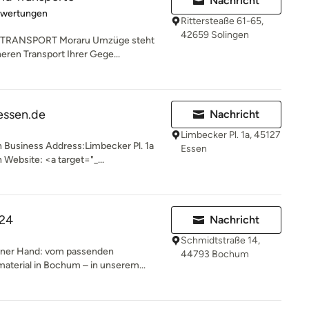
Nachricht
rtung: 5 von 5 Sternen
ewertungen
Rittersteaße 61-65,
42659 Solingen
TRANSPORT Moraru Umzüge steht
heren Transport Ihrer Gege...
essen.de
Nachricht
Limbecker Pl. 1a, 45127
 Business Address:Limbecker Pl. 1a
Essen
Website: <a target="_...
24
Nachricht
Schmidtstraße 14,
 einer Hand: vom passenden
44793 Bochum
erial in Bochum – in unserem...