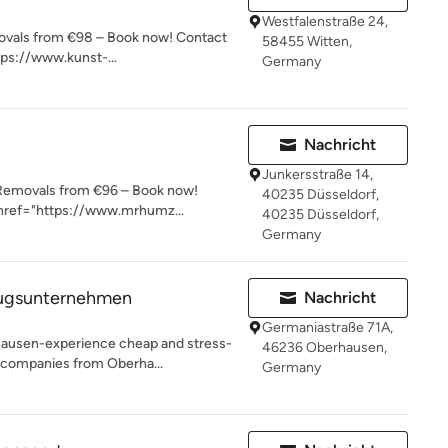
Westfalenstraße 24,
vals from €98 – Book now! Contact
58455 Witten,
tps://www.kunst-...
Germany
Nachricht
Junkersstraße 14,
Removals from €96 – Book now!
40235 Düsseldorf,
 href="https://www.mrhumz...
40235 Düsseldorf,
Germany
ugsunternehmen
Nachricht
Germaniastraße 71A,
hausen-experience cheap and stress-
46236 Oberhausen,
 companies from Oberha...
Germany