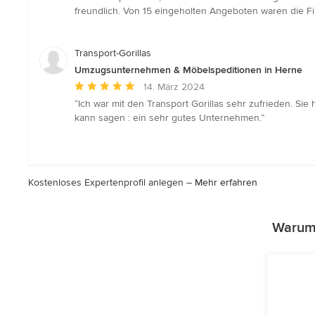
von
freundlich. Von 15 eingeholten Angeboten waren die Fi
5
Sternen
Transport-Gorillas
Umzugsunternehmen & Möbelspeditionen in Herne
Durchschnittliche
14. März 2024
Bewertung:
“Ich war mit den Transport Gorillas sehr zufrieden. S
5
kann sagen : ein sehr gutes Unternehmen.”
von
5
Sternen
Kostenloses Expertenprofil anlegen –
Mehr erfahren
Warum 