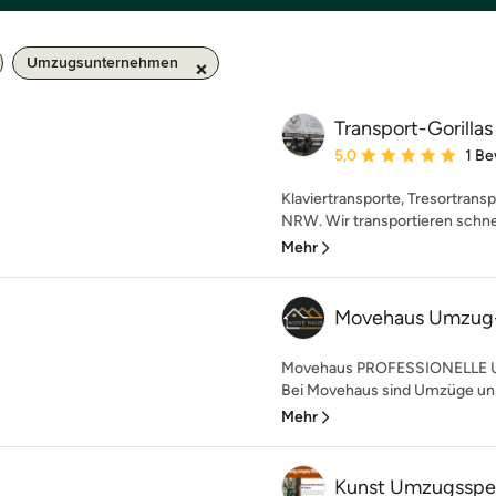
Umzugsunternehmen
Transport-Gorillas
Durchschnittliche Bewe
5,0
1 B
Klaviertransporte, Tresortransp
NRW. Wir transportieren schnell
Mehr
Movehaus Umzug-
Movehaus PROFESSIONELLE
Bei Movehaus sind Umzüge unse
Mehr
Kunst Umzugsspe