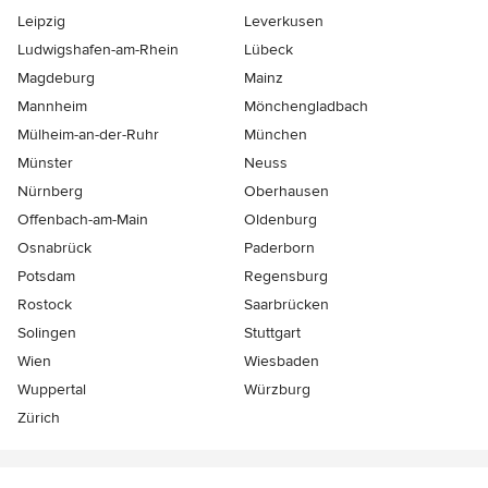
Leipzig
Leverkusen
Ludwigshafen-am-Rhein
Lübeck
Magdeburg
Mainz
Mannheim
Mönchen­gladbach
Mülheim-an-der-Ruhr
München
Münster
Neuss
Nürnberg
Oberhausen
Offenbach-am-Main
Oldenburg
Osnabrück
Paderborn
Potsdam
Regensburg
Rostock
Saarbrücken
Solingen
Stuttgart
Wien
Wiesbaden
Wuppertal
Würzburg
Zürich