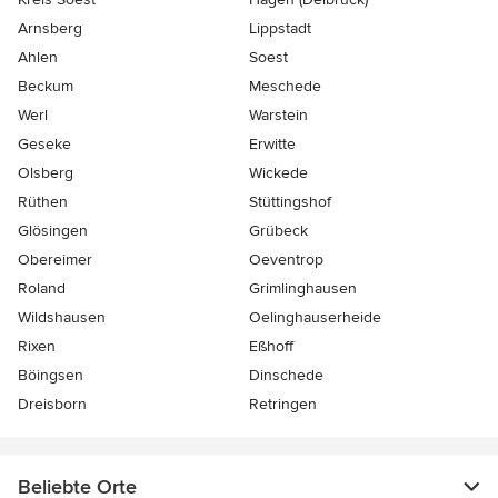
Arnsberg
Lippstadt
Ahlen
Soest
Beckum
Meschede
Werl
Warstein
Geseke
Erwitte
Olsberg
Wickede
Rüthen
Stüttingshof
Glösingen
Grübeck
Obereimer
Oeventrop
Roland
Grimlinghausen
Wildshausen
Oelinghauserheide
Rixen
Eßhoff
Böingsen
Dinschede
Dreisborn
Retringen
Beliebte Orte