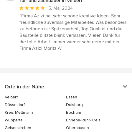
Tor- und Zaunbauer in Velbert
Durchschnittliche
5. Mai 2024
Bewertung:
“Firma Azizi hat sehr schöne kreative Ideen. Sehr
5
freundliche zuverlässige Mitarbeiter. Was besonders
von
zu betonen ist: Spitzenarbeit, Top Qualität und die
5
Baustelle blitzte blank verlassen. Vielen Dank für
Sternen
die tolle Arbeit. Immer wieder sehr gerne mit der
Firma Azizi Moritz A”
Orte in der Nähe
Velbert
Essen
Düsseldorf
Duisburg
Kreis Mettmann
Bochum
Wuppertal
Ennepe-Ruhr-Kreis
Gelsenkirchen
Oberhausen