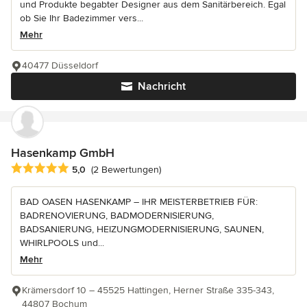
und Produkte begabter Designer aus dem Sanitärbereich. Egal
ob Sie Ihr Badezimmer vers...
Mehr
40477 Düsseldorf
Nachricht
Hasenkamp GmbH
Durchschnittliche Bewertung: 5 von 5 Sternen
5,0
(2 Bewertungen)
BAD OASEN HASENKAMP – IHR MEISTERBETRIEB FÜR:
BADRENOVIERUNG, BADMODERNISIERUNG,
BADSANIERUNG, HEIZUNGMODERNISIERUNG, SAUNEN,
WHIRLPOOLS und...
Mehr
Krämersdorf 10 – 45525 Hattingen, Herner Straße 335-343,
44807 Bochum