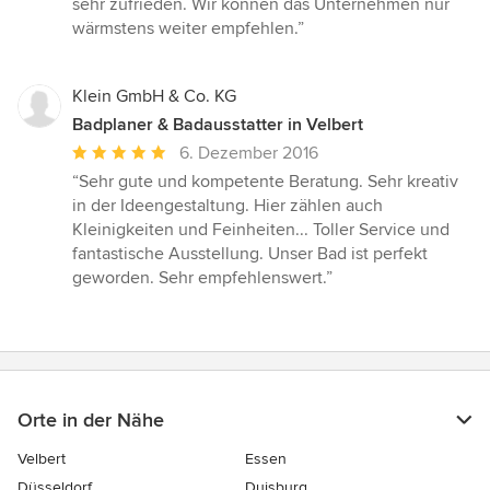
sehr zufrieden. Wir können das Unternehmen nur
wärmstens weiter empfehlen.”
Klein GmbH & Co. KG
Badplaner & Badausstatter in Velbert
Durchschnittliche
6. Dezember 2016
Bewertung:
“Sehr gute und kompetente Beratung. Sehr kreativ
5
in der Ideengestaltung. Hier zählen auch
von
Kleinigkeiten und Feinheiten... Toller Service und
5
fantastische Ausstellung. Unser Bad ist perfekt
Sternen
geworden. Sehr empfehlenswert.”
Orte in der Nähe
Velbert
Essen
Düsseldorf
Duisburg