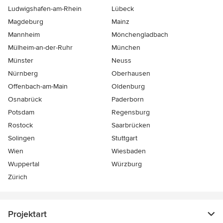
Ludwigshafen-am-Rhein
Lübeck
Magdeburg
Mainz
Mannheim
Mönchen­gladbach
Mülheim-an-der-Ruhr
München
Münster
Neuss
Nürnberg
Oberhausen
Offenbach-am-Main
Oldenburg
Osnabrück
Paderborn
Potsdam
Regensburg
Rostock
Saarbrücken
Solingen
Stuttgart
Wien
Wiesbaden
Wuppertal
Würzburg
Zürich
Projektart