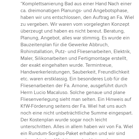
Bewertung:
“Komplettsanierung Bad aus einer Hand Nach einer
5
ca. dreimonatigen Planungs- und Angebotsphase,
von
haben wir uns entschlossen, den Auftrag an Fa. Wiel
5
zu vergeben. Wir waren vom vorgelegten Konzept
Sternen
überzeugt und haben es nicht bereut. Beratung,
Planung, Angebot, alles war stimmig. Es wurde ein
Bauzeitenplan für die Gewerke Abbruch,
Rohinstallation, Putz- und Fliesenarbeiten, Elektrik,
Maler, Silikonarbeiten und Fertigmontage erstellt,
der exakt eingehalten wurde. Termintreue,
Handwerkerleistungen, Sauberkeit, Freundlichkeit
etc. waren erstklassig. Ein besonderes Lob für die
Fliesenarbeiten der Fa. Arnone, ausgeführt durch
Herrn Lucio Macaluso. Solche genaue und plane
Fliesenverlegung sieht man selten. Ein Hinweis auf
KfW-Förderung seitens der Fa. Wiel hat uns auch
noch eine nicht unbeträchtliche Summe eingespart.
Der Kostenplan wurde sogar noch leicht
unterschritten. Alles in allem haben wir von Fa. Wiel
ein Rundum-Sorglos-Paket erhalten und wir sind