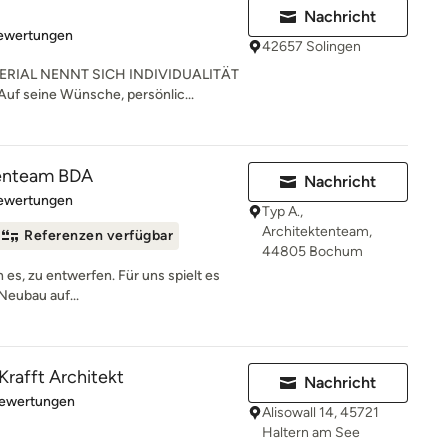
Nachricht
rtung: 4.9 von 5 Sternen
Bewertungen
42657 Solingen
RIAL NENNT SICH INDIVIDUALITÄT
uf seine Wünsche, persönlic...
tenteam BDA
Nachricht
rtung: 5 von 5 Sternen
Bewertungen
Typ A.,
Architektenteam,
Referenzen verfügbar
44805 Bochum
n es, zu entwerfen. Für uns spielt es
Neubau auf...
 Krafft Architekt
Nachricht
rtung: 5 von 5 Sternen
Bewertungen
Alisowall 14, 45721
Haltern am See