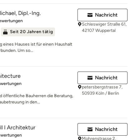
chael, Dipl.-Ing.
Nachricht
rtung: 4.6 von 5 Sternen
Bewertungen
Schleswiger Straße 61,
42107 Wuppertal
Seit 20 Jahren tätig
g eines Hauses ist für einen Haushalt
rbunden. Um so...
hitecture
Nachricht
rtung: 4.9 von 5 Sternen
ewertungen
petersbergstrasse 7,
50939 Köln / Berlin
d öffentliche Bauherren die Beratung,
ubetreuung in den...
l I Architektur
Nachricht
rtung: 5 von 5 Sternen
ewertungen
Mohrenstrasse 2,