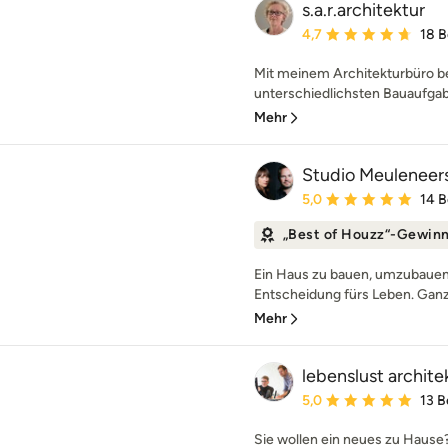
s.a.r.architektur
Durchschnittliche Bewe
4,7
18 
Mit meinem Architekturbüro be
unterschiedlichsten Bauaufgabe
Mehr
Studio Meuleneer
Durchschnittliche Bewe
5,0
14 
„Best of Houzz“-Gewin
Ein Haus zu bauen, umzubauen 
Entscheidung fürs Leben. Ganz g
Mehr
lebenslust archite
Durchschnittliche Bewe
5,0
13 
Sie wollen ein neues zu Hause?