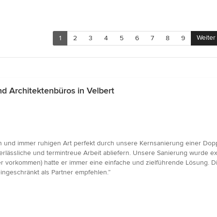
Weiter
1
2
3
4
5
6
7
8
9
 Architektenbüros in Velbert
 und immer ruhigen Art perfekt durch unsere Kernsanierung einer Doppe
erlässliche und termintreue Arbeit abliefern. Unsere Sanierung wurde exa
 vorkommen) hatte er immer eine einfache und zielführende Lösung. Die
ingeschränkt als Partner empfehlen.”