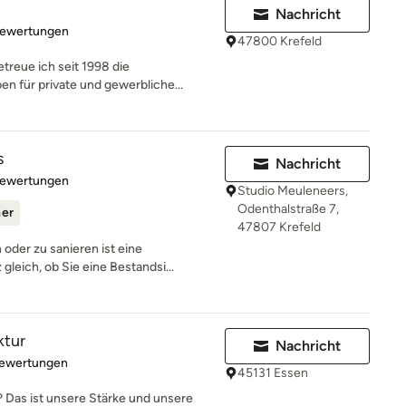
Nachricht
rtung: 4.7 von 5 Sternen
Bewertungen
47800 Krefeld
treue ich seit 1998 die
n für private und gewerbliche...
s
Nachricht
rtung: 5 von 5 Sternen
Bewertungen
Studio Meuleneers,
Odenthalstraße 7,
ner
47807 Krefeld
oder zu sanieren ist eine
leich, ob Sie eine Bestandsi...
ktur
Nachricht
rtung: 5 von 5 Sternen
Bewertungen
45131 Essen
 Das ist unsere Stärke und unsere