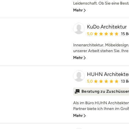
Leidenschaft. Ob Sie eine Best
Mehr
KuDo Architektur
Durchschnittliche Bewe
5,0
15 
Innenarchitektur. Möbeldesign
unserer Arbeit stehen Sie. Ihr
Mehr
HUHN Architekte
Durchschnittliche Bewe
5,0
13 
Beratung zu Zuschüsse
Als im Büro HUHN Architekten
Partner biete ich Ihnen im Gro
Mehr