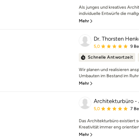
Als junges und kreatives Archi
individuelle Entwürfe die maßg
Mehr
Dr. Thorsten Henke
Durchschnittliche Bewe
5,0
9 B
Schnelle Antwortzeit
Wir planen und realisieren an
Umbauten im Bestand im Ruhrge
Mehr
Architekturbüro -
Durchschnittliche Bewe
5,0
7 B
Das Architekturbüro existiert se
Kreativität immer eng orientiert
Mehr