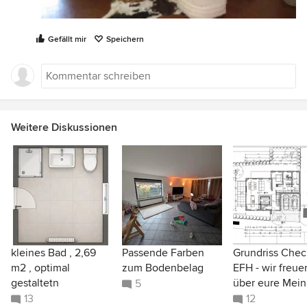
Gefällt mir
Speichern
Weitere Diskussionen
kleines Bad , 2,69
Passende Farben
Grundriss Chec
m2 , optimal
zum Bodenbelag
EFH - wir freue
gestaltetn
über eure Mei
5
13
12