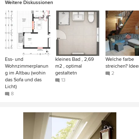
Weitere Diskussionen
Ess- und
kleines Bad , 2,69
Welche farbe
Wohnzimmerplanun
m2 , optimal
streichen? Idee
g im Altbau (wohin
gestaltetn
2
das Sofa und das
13
Licht)
8