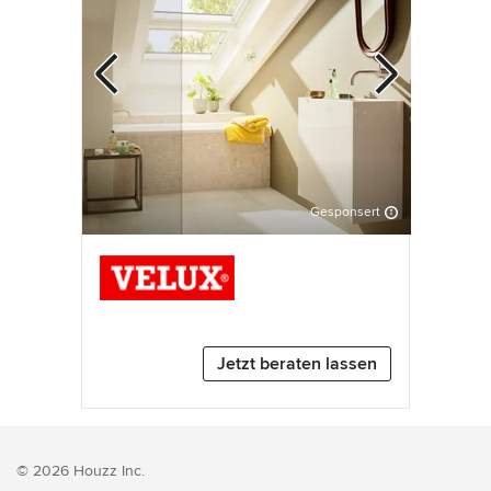
Gesponsert
Zurück
Weiter
3
von
7
Jetzt beraten lassen
© 2026 Houzz Inc.