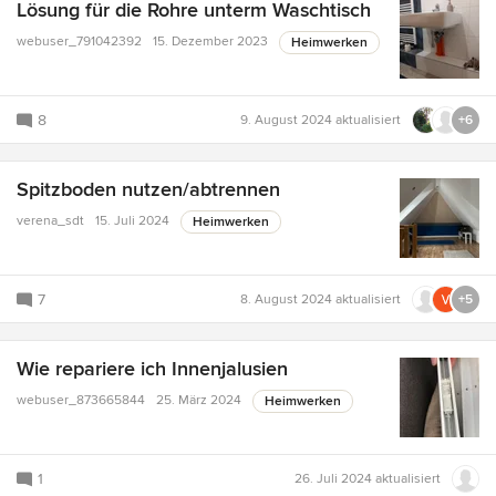
Lösung für die Rohre unterm Waschtisch
webuser_791042392
15. Dezember 2023
Heimwerken
8
9. August 2024
aktualisiert
+6
Spitzboden nutzen/abtrennen
verena_sdt
15. Juli 2024
Heimwerken
7
8. August 2024
aktualisiert
+5
Wie repariere ich Innenjalusien
webuser_873665844
25. März 2024
Heimwerken
1
26. Juli 2024
aktualisiert