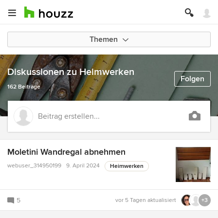
Themen
Diskussionen zu Heimwerken
Folgen
162 Beiträge
Beitrag erstellen...
Moletini Wandregal abnehmen
webuser_314950199
9. April 2024
Heimwerken
5
vor 5 Tagen
aktualisiert
+3