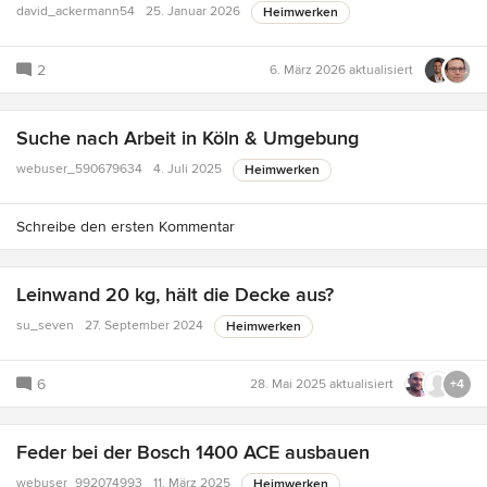
david_ackermann54
25. Januar 2026
Heimwerken
2
6. März 2026
aktualisiert
Suche nach Arbeit in Köln & Umgebung
webuser_590679634
4. Juli 2025
Heimwerken
Schreibe den ersten Kommentar
Leinwand 20 kg, hält die Decke aus?
su_seven
27. September 2024
Heimwerken
6
28. Mai 2025
aktualisiert
+4
Feder bei der Bosch 1400 ACE ausbauen
webuser_992074993
11. März 2025
Heimwerken