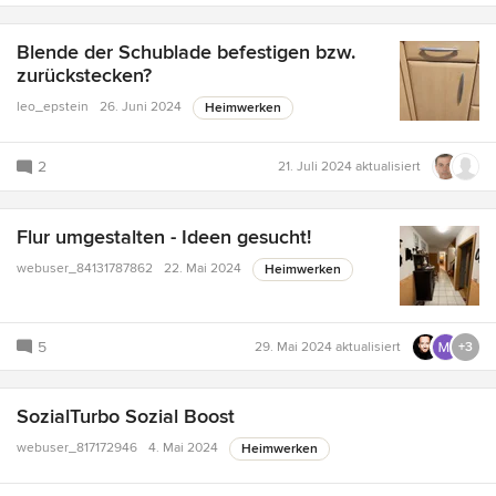
Blende der Schublade befestigen bzw.
zurückstecken?
leo_epstein
26. Juni 2024
Heimwerken
2
21. Juli 2024
aktualisiert
Flur umgestalten - Ideen gesucht!
webuser_84131787862
22. Mai 2024
Heimwerken
5
29. Mai 2024
aktualisiert
+3
SozialTurbo Sozial Boost
webuser_817172946
4. Mai 2024
Heimwerken