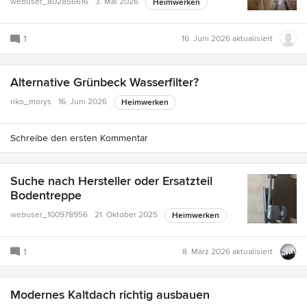
webuser_802856616
3. Mai 2026
Heimwerken
1
16. Juni 2026
aktualisiert
Alternative Grünbeck Wasserfilter?
riko_morys
16. Juni 2026
Heimwerken
Schreibe den ersten Kommentar
Suche nach Hersteller oder Ersatzteil
Bodentreppe
webuser_100978956
21. Oktober 2025
Heimwerken
1
8. März 2026
aktualisiert
Modernes Kaltdach richtig ausbauen