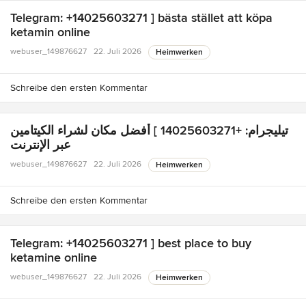
Telegram: +14025603271 ] bästa stället att köpa
ketamin online
webuser_149876627
22. Juli 2026
Heimwerken
Schreibe den ersten Kommentar
تيليجرام: +14025603271 ] أفضل مكان لشراء الكيتامين
عبر الإنترنت
webuser_149876627
22. Juli 2026
Heimwerken
Schreibe den ersten Kommentar
Telegram: +14025603271 ] best place to buy
ketamine online
webuser_149876627
22. Juli 2026
Heimwerken