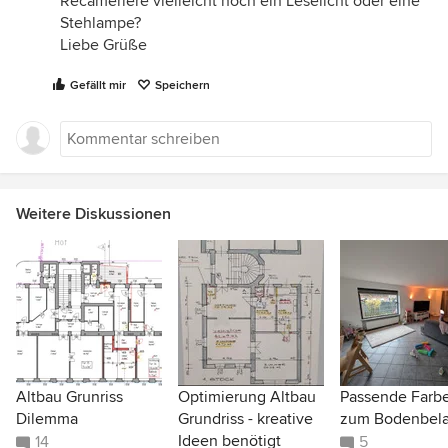
Recameriere vielleicht noch ein Leselicht oder eine
Stehlampe?
Liebe Grüße
Gefällt mir
Speichern
Weitere Diskussionen
Altbau Grunriss
Optimierung Altbau
Passende Farb
Dilemma
Grundriss - kreative
zum Bodenbel
Ideen benötigt
14
5