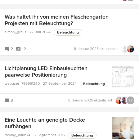
Was haltet ihr von meinen Flaschengarten
Projekten mit Beleuchtung?
simon_graus
27. Juli 2024
Beleuchtung
2
12
8. Januar 2025
aktualisiert
Lichtplanung LED Einbauleuchten
paarweise Positionierung
webuser_796961230
27. September 2024
Beleuchtung
9
8. Januar 2025
aktualisiert
+7
Eine Leuchte an geneigte Decke
aufhängen
tammy_daub74
6. September 2015
Beleuchtung