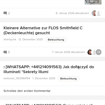
2
8. Januar 2026
aktualisiert
Kleinere Alternative zur FLOS Smithfield C
(Deckenleuchte) gesucht
xtremjunk
12. Dezember 2025
Beleuchtung
5
7. Januar 2026
aktualisiert
+3
:-]WHATSAPP: +441214091563) Jak dołączyć do
Illuminati *Sekrety Illumi
webuser_952966154
1. Dezember 2025
Beleuchtung
Schreibe den ersten Kommentar