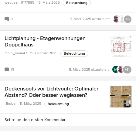
webuser_9177885
13. März 2025
Beleuchtung
8
17. März 2025
aktualisiert
+6
Lichtplanung - Etagenwohnungen
Doppelhaus
moin_moin47
19. Februar 2025
Beleuchtung
13
11. März 2025
aktualisiert
+11
Deckenspots vor Lichtvoute: Optimaler
Abstand? Oder besser weglassen?
r1huber
11. März 2025
Beleuchtung
Schreibe den ersten Kommentar