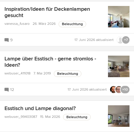
Inspiration/Ideen für Deckenlampen
gesucht
vanessa_fusaro
26. März 2026
Beleuchtung
9
17. Juni 2026
aktualisiert
+7
Lampe über Esstisch - gerne stromlos -
Ideen?
webuser_411018
7. Mai 2019
Beleuchtung
12
17. Juni 2026
aktualisiert
+10
Esstisch und Lampe diagonal?
webuser_99403087
15. Mai 2026
Beleuchtung