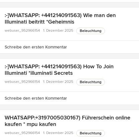
:-]WHATSAPP: +441214091563) Wie man den
Illuminati beitritt *Geheimnis
webuser_952966154
1. Dezember 2025
Beleuchtung
Schreibe den ersten Kommentar
:-]WHATSAPP: +441214091563) How To Join
Illuminati *illuminati Secrets
webuser_952966154
1. Dezember 2025
Beleuchtung
Schreibe den ersten Kommentar
WHATSAPP:+3197005030167) Führerschein online
kaufen * mpu kaufen
webuser_952966154
1. Dezember 2025
Beleuchtung