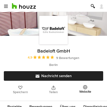
Badeloft GmbH
Durchschnittliche Bewertung: 4.9 von 5 Sternen
4,9
9 Bewertungen
Berlin
Nachricht senden
Website
Speichern
Teilen
Projekte
Bewertungen
Über uns
Dienstleistun