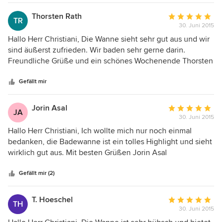
Dank und weiterhin viel Erfolg. Mit besten Grüßen Roland
Heese
Thorsten Rath
Durchschnittlic
TR
30. Juni 2015
Bewertung:
5
Hallo Herr Christiani, Die Wanne sieht sehr gut aus und wir
von
sind äußerst zufrieden. Wir baden sehr gerne darin.
5
Freundliche Grüße und ein schönes Wochenende Thorsten
Sternen
Rath
Gefällt mir
Jorin Asal
Durchschnittlic
JA
30. Juni 2015
Bewertung:
5
Hallo Herr Christiani, Ich wollte mich nur noch einmal
von
bedanken, die Badewanne ist ein tolles Highlight und sieht
5
wirklich gut aus. Mit besten Grüßen Jorin Asal
Sternen
DIE_FAVORITEN
Gefällt mir (2)
T. Hoeschel
Durchschnittlic
TH
30. Juni 2015
Bewertung:
5