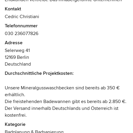
hat seinen Hauptsitz in Berlin. Das junge Team verfügt über
Kontakt
jahrelange Erfahrung in der Produktion, Vermarktung und
Cedric Christiani
dem Verkauf von hochwertigen Sanitärartikeln im
Telefonnummer
europäischen sowie außereuropäischen Ausland.
030 236077826
Auszeichnungen:
Adresse
UPC/IPC
Selerweg 41
Trusted Shops
12169 Berlin
Deutschland
Durchschnittliche Projektkosten:
Unsere Mineralgusswaschbecken sind bereits ab 350 €
erhältlich.
Die freistehenden Badewannen gibt es bereits ab 2.850 €.
Der Versand innerhalb Deutschlands und Österreich ist
kostenfrei.
Kategorie
Badplanung & Badsanierung