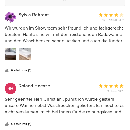
Sylvia Behrent
Durchschnittlic
17. Januar 2019
Bewertung:
4
Wir wurden im Showroom sehr freundlich und fachgerecht
von
beraten. Heute sind wir mit der freistehenden Badewanne
5
und den Waschbecken sehr glücklich und auch die Kinder
Sternen
lieben die große Badewanne. Badeloft Badewannen kann
ich nur empfehlen.
Gefällt mir (1)
Roland Heesse
Durchschnittlic
RH
30. Juni 2015
Bewertung:
5
Sehr geehrter Herr Christiani, pünktlich wurde gestern
von
unsere Wanne nebst Waschbecken geliefert. Ich möchte es
5
nicht versäumen, mich bei Ihnen für die reibungslose und
Sternen
ausgesprochen professionelle Abwicklung zu bedanken.
Wir werden Sie stets weiterempfehlen! Nochmals vielen
Gefällt mir (1)