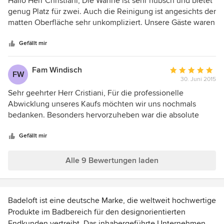
Hallo Herr Christiani, Die Wanne ist sehr hübsch und bietet
von
genug Platz für zwei. Auch die Reinigung ist angesichts der
5
matten Oberfläche sehr unkompliziert. Unsere Gäste waren
Sternen
immer begeistert. Mit freundlichen Grüßen T. Höschel
Gefällt mir
Fam Windisch
Durchschnittlic
FW
30. Juni 2015
Bewertung:
5
Sehr geehrter Herr Cristiani, Für die professionelle
von
Abwicklung unseres Kaufs möchten wir uns nochmals
5
bedanken. Besonders hervorzuheben war die absolute
Sternen
Liefertreue. Das Preis- /Leistungsverhältnis ist ebenfalls
nicht zu übertreffen. Badewanne und Waschbecken sind
Gefällt mir
sehr funktional. Die Form beider Elemente ist ebenfalls
sehr ausgefallen und fügt sich hervorragend in das
Alle 9 Bewertungen laden
Gesamtensemble des Bades ein. Nochmals - wir sind
rundum sehr zufrieden mit dem Kauf - dafür nochmals
herzlichen Dank.
Badeloft ist eine deutsche Marke, die weltweit hochwertige
Produkte im Badbereich für den designorientierten
Endkunden vertreibt. Das inhabergeführte Unternehmen