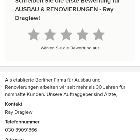
Schreiben Sie die erste Bewertung für
AUSBAU & RENOVIERUNGEN - Ray
Dragiew!
Wählen Sie die Bewertung aus
Als etablierte Berliner Firma für Ausbau und
Renovierungen arbeiten wir seit mehr als 30 Jahren für
namhafte Kunden. Unsere Auftraggeber sind Ärzte,
Anwälte, Architekten, Hausverwaltungen,
Kontakt
Immobilienmakler, Investoren, Künstler, Unternehmen und
Ray Dragiew
Privatkunden.
Telefonnummer
030 89091866
Berlin und Brandenburg verfügen über vielfältige
Bauflächen und einen umfangreichen Bestand an
Adresse