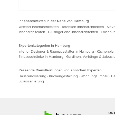
Innenarchitekten in der Nähe von Hamburg
Woxdorf Innenarchitekten
·
Tötensen Innenarchitekten
·
Siev
Innenarchitekten
·
Glüsingerlohe Innenarchitekten
·
Emsen In
Expertenkategorien in Hamburg
Interior Designer & Raumausstatter in Hamburg
·
Küchenpla
Einbauschränke in Hamburg
·
Gardinen, Vorhänge & Jalousi
Passende Dienstleistungen von ähnlichen Experten
Hausrenovierung
·
Küchengestaltung
·
Wohnungsumbau
·
Ba
Luxussanierung
UN