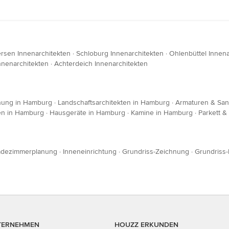
ersen Innenarchitekten
·
Schloburg Innenarchitekten
·
Ohlenbüttel Innena
nenarchitekten
·
Achterdeich Innenarchitekten
nung in Hamburg
·
Landschaftsarchitekten in Hamburg
·
Armaturen & San
en in Hamburg
·
Hausgeräte in Hamburg
·
Kamine in Hamburg
·
Parkett 
dezimmerplanung
·
Inneneinrichtung
·
Grundriss-Zeichnung
·
Grundriss-
TERNEHMEN
HOUZZ ERKUNDEN