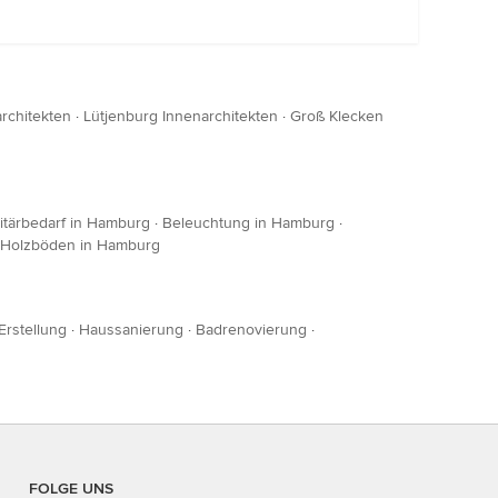
rchitekten
·
Lütjenburg Innenarchitekten
·
Groß Klecken
itärbedarf in Hamburg
·
Beleuchtung in Hamburg
·
& Holzböden in Hamburg
Erstellung
·
Haussanierung
·
Badrenovierung
·
FOLGE UNS