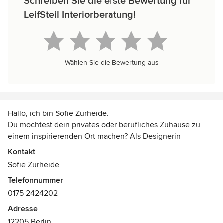
Schreiben Sie die erste Bewertung für
LeifSteil Interiorberatung!
Wählen Sie die Bewertung aus
Hallo, ich bin Sofie Zurheide.
Du möchtest dein privates oder berufliches Zuhause zu
einem inspirierenden Ort machen? Als Designerin
unterstütze ich dich dabei!
Kontakt
Sofie Zurheide
Meine große Leidenschaft ist es, Emotionen zu erschaffen
Telefonnummer
mit individuellen und spannenden Kombinationen und
0175 2424202
ganz viel Liebe zum Detail.
Adresse
Basierend auf deinen Wünschen und Bedürfnissen
12205 Berlin