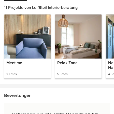
11 Projekte von LeifSteil Interiorberatung
Meet me
Relax Zone
Ne
Ha
2 Fotos
5 Fotos
4 F
Bewertungen