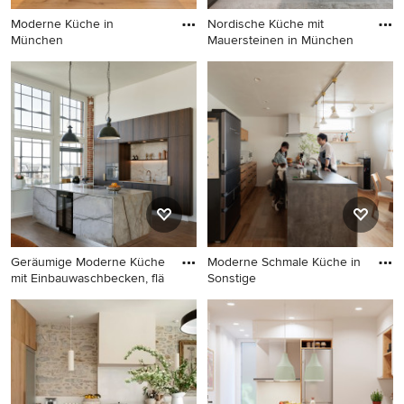
Moderne Küche in
Nordische Küche mit
München
Mauersteinen in München
Moderne Küche in München
Nordische Küche mit
Mauersteinen in München
Geräumige Moderne Küche
Moderne Schmale Küche in
mit Einbauwaschbecken, flä
Sonstige
Geräumige Moderne Küche
Moderne Schmale Küche in
mit Einbauwaschbecken,
Sonstige
flächenbündigen
Schrankfronten, dunklen
Holzschränken, Quarzit-
Arbeitsplatte,