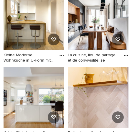
Schrankfronten,
Schrankfronten, schwarzen
Küchenrückwand in Grau,
Schränken, Küchengeräten
Küchengeräten aus
aus Edelstahl, Kücheninsel,
Edelstahl, Halbinsel und
Einbauwaschbecken,
grauer Arbeitsplatte in
Küchenrückwand in Braun,
Valencia
Glasrückwand, grauem
Boden und schwarzer
Arbeitsplatte in Madrid
Kleine Moderne
La cuisine, lieu de partage
Wohnküche in U-Form mit
et de convivialité, se
Einbauwasch
Kleine Moderne Wohnküche
Geschlossene, Einzeilige,
in U-Form mit
Mittelgroße Moderne Küche
Einbauwaschbecken,
ohne Insel mit
flächenbündigen
Unterbauwaschbecken,
Schrankfronten, weißen
Kassettenfronten, schwarzen
Schränken, Arbeitsplatte aus
Schränken, Granit-
Holz, Küchenrückwand in
Arbeitsplatte, Rückwand aus
Weiß, hellem Holzboden und
Holz, schwarzen
Halbinsel in Paris
Elektrogeräten, hellem
Holzboden, beigem Boden