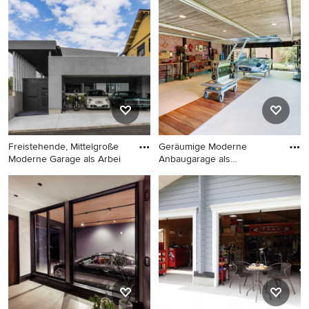
Anbaugarage als
Arbeitsplatz, Studio oder
Arbeitsplatz, Studio oder
Werkraum in Sonstige
Werkraum in Osaka
Freistehende, Mittelgroße
Geräumige Moderne
Moderne Garage als Arbei
Anbaugarage als
Arbeitsplatz, St
Freistehende, Mittelgroße
Geräumige Moderne
Moderne Garage als
Anbaugarage als
Arbeitsplatz, Studio oder
Arbeitsplatz, Studio oder
Werkraum in Kyoto
Werkraum in Köln