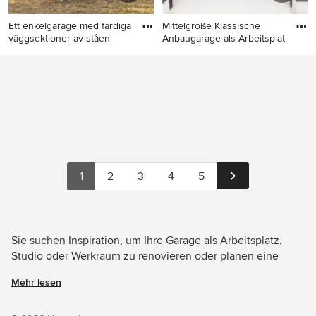
Ett enkelgarage med färdiga
Mittelgroße Klassische
väggsektioner av ståen
Anbaugarage als Arbeitsplat
Freistehende, Mittelgroße
Mittelgroße Klassische
Garage als Arbeitsplatz,
Anbaugarage als
Studio oder Werkraum in
Arbeitsplatz, Studio oder
Göteborg
Werkraum in Tokio Peripherie
1
2
3
4
5
Sie suchen Inspiration, um Ihre Garage als Arbeitsplatz,
Studio oder Werkraum zu renovieren oder planen eine
Designer-Garage von Grund auf neu zu gestalten? Houzz
Mehr lesen
hat 202 Bilder der besten Designer, Inneneinrichter und
Architekten dieses Landes, unter anderem von Vibovillan i