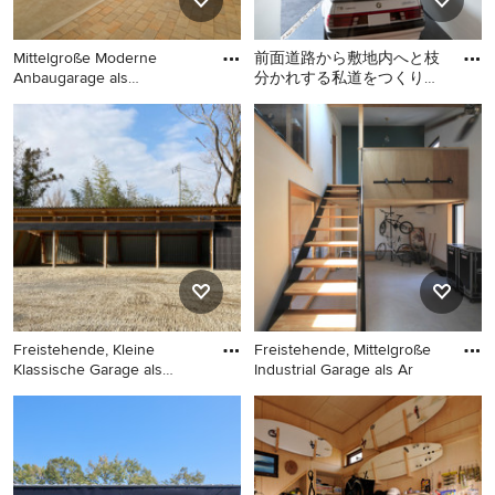
Mittelgroße Moderne
前面道路から敷地内へと枝
Anbaugarage als
分かれする私道をつくり、
Arbeitsplatz,
私道に向かって間口の広い
Mittelgroße Moderne
Moderne Anbaugarage als
大屋根の住宅をつくった。
Anbaugarage als
Arbeitsplatz, Studio oder
Arbeitsplatz, Studio oder
Werkraum in Sonstige
Werkraum in München
Freistehende, Kleine
Freistehende, Mittelgroße
Klassische Garage als
Industrial Garage als Ar
Arbeits
Freistehende, Kleine
Freistehende, Mittelgroße
Klassische Garage als
Industrial Garage als
Arbeitsplatz, Studio oder
Arbeitsplatz, Studio oder
Werkraum in Sonstige
Werkraum in Sonstige