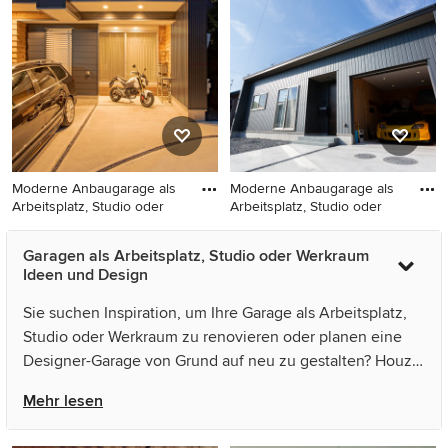
Arbeitsplatz, Studio oder
Arbeitsplatz, Studio oder
Werkraum in Sonstige
Werkraum in Osaka
Moderne Anbaugarage als
Moderne Anbaugarage als
Arbeitsplatz, Studio oder
Arbeitsplatz, Studio oder
Moderne Anbaugarage als
Moderne Anbaugarage als
Garagen als Arbeitsplatz, Studio oder Werkraum
Arbeitsplatz, Studio oder
Arbeitsplatz, Studio oder
Ideen und Design
Werkraum in Sonstige
Werkraum in Sonstige
Sie suchen Inspiration, um Ihre Garage als Arbeitsplatz,
Studio oder Werkraum zu renovieren oder planen eine
Designer-Garage von Grund auf neu zu gestalten? Houzz
hat 202 Bilder der besten Designer, Inneneinrichter und
Mehr lesen
Architekten dieses Landes, unter anderem von NOBO -
株式会社山崎工務店 - und 株式会社 中央土地建物.