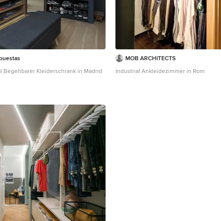
puestas
MOB ARCHITECTS
al Begehbarer Kleiderschrank in Madrid
Industrial Ankleidezimmer in Rom