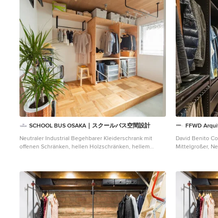
SCHOOL BUS OSAKA｜スクールバス空間設計
FFWD Arqui
Neutraler Industrial Begehbarer Kleiderschrank mit
David Benito Co
offenen Schränken, hellen Holzschränken, hellem
Mittelgroßer, Ne
Holzboden und beigem Boden in Osaka
Kleiderschrank 
Schränken, Bet
Barcelona