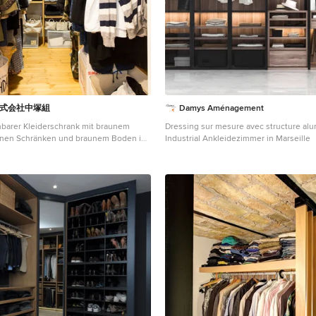
 株式会社中塚組
Damys Aménagement
hbarer Kleiderschrank mit braunem
Dressing sur mesure avec structure alu
enen Schränken und braunem Boden in
Industrial Ankleidezimmer in Marseille