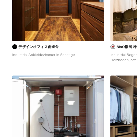
デザインオフィス創造舎
BinO播磨
Industrial Ankleidezimmer in Sonstige
Industrial Bege
Holzboden, off
Sonstige