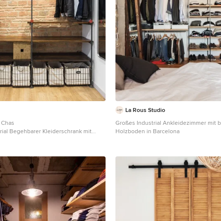
La Rous Studio
e Chas
Großes Industrial Ankleidezimmer mit
trial Begehbarer Kleiderschrank mit
Holzboden in Barcelona
en, dunklen Holzschränken, hellem
beigem Boden in Sonstige