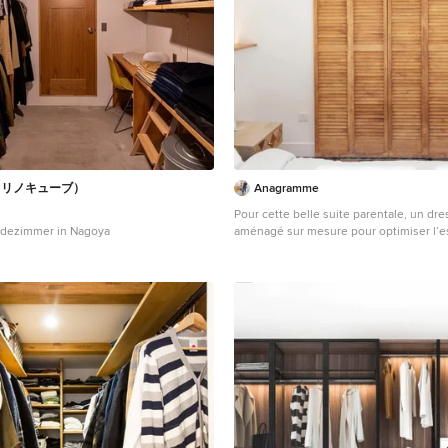
be（リノキューブ）
Anagramme
Pour cette belle suite parentale, un dre
eidezimmer in Nagoya
aménagé sur mesure pour optimiser l’
portes à persiennes coulissantes sur ra
l’ensemble. Crédit photos : Lucie Thom