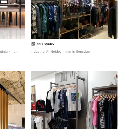
anD Studio
minium noir.
Industrial Ankleidezimmer in Sonstige