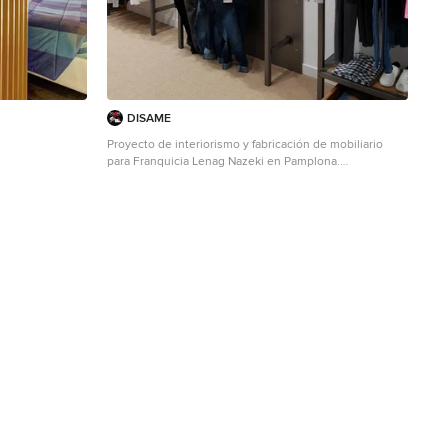
DISAME
Proyecto de interiorismo y fabricación de mobiliario
para Franquicia Lenag Nazeki en Pamplona.
Mittelgroßes Industrial Ankleidezimmer in Sonstige