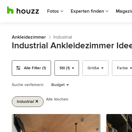
Fotos
Experten finden
Magazi
Ankleidezimmer
Industrial
Industrial Ankleidezimmer Id
Alle Filter (1)
Stil (1)
Größe
Farbe
Suche verfeinern:
Budget
Alle löschen
Industrial
1
von
2