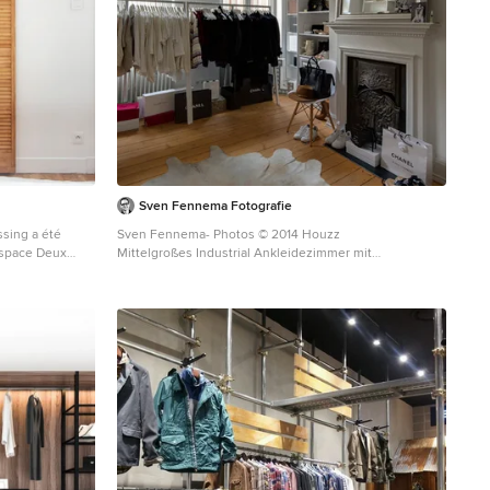
Sven Fennema Fotografie
ssing a été
Sven Fennema- Photos © 2014 Houzz
espace Deux
Mittelgroßes Industrial Ankleidezimmer mit
il ferment
Ankleidebereich, offenen Schränken, weißen
as
Schränken, hellem Holzboden und beigem Boden in
Köln