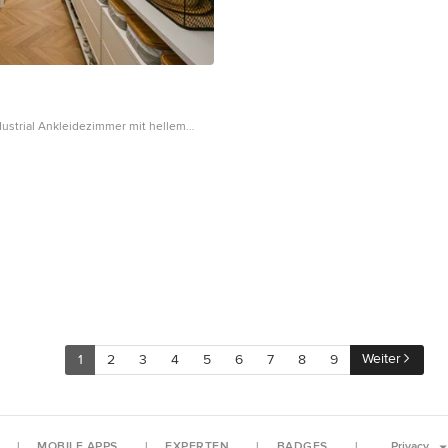
dustrial Ankleidezimmer mit hellem
eingelassener Decke in Mailand
Weiter
1
2
3
4
5
6
7
8
9
MOBILE APPS
EXPERTEN
BADGES
Privacy