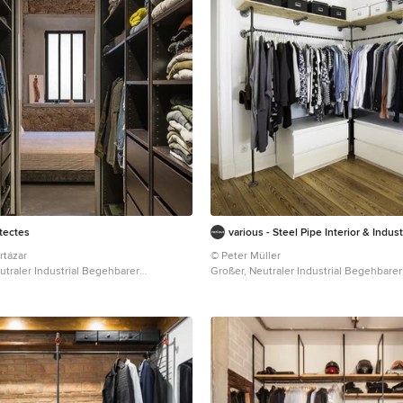
tectes
various - Steel Pipe Interior & Indus
rtázar
© Peter Müller
utraler Industrial Begehbarer
Großer, Neutraler Industrial Begehbarer
mit offenen Schränken, schwarzen
mit offenen Schränken, braunem Holzb
onboden und grauem Boden in
Schränken und braunem Boden in Ham