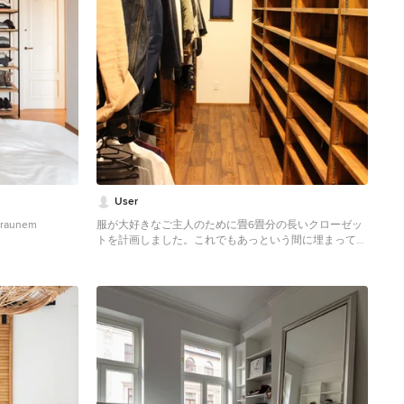
User
 braunem
服が大好きなご主人のために畳6畳分の長いクローゼッ
トを計画しました。これでもあっという間に埋まってし
まうのでしょう。
Industrial Ankleidezimmer in Nagoya