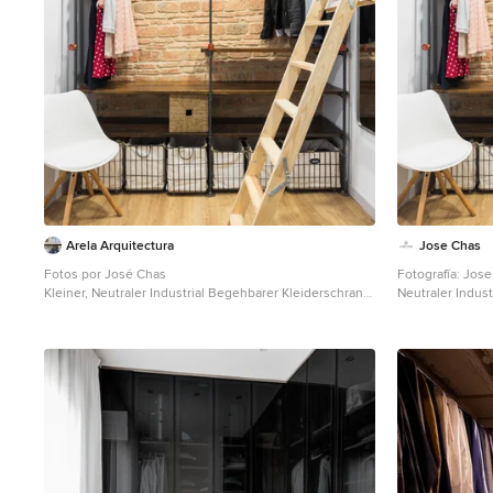
Arela Arquitectura
Jose Chas
Fotos por José Chas
Fotografía: Jos
Kleiner, Neutraler Industrial Begehbarer Kleiderschrank
Neutraler Indus
mit offenen Schränken, dunklen Holzschränken und
offenen Schränk
hellem Holzboden in Sonstige
Holzboden und 