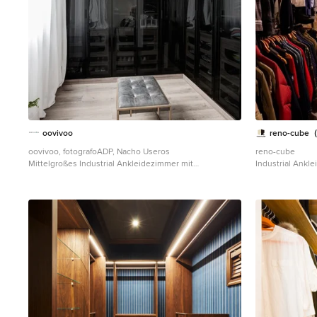
oovivoo
reno-cu
oovivoo, fotografoADP, Nacho Useros
reno-cube
Mittelgroßes Industrial Ankleidezimmer mit
Industrial Ankl
Ankleidebereich, Glasfronten, schwarzen Schränken,
Laminat und braunem Boden in Madrid