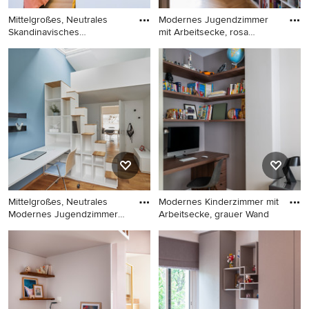
Mittelgroßes, Neutrales
Modernes Jugendzimmer
Skandinavisches
mit Arbeitsecke, rosa
Kinderzimm
Wandfa
Mittelgroßes, Neutrales
Modernes Jugendzimmer mit
Skandinavisches
Arbeitsecke, rosa Wandfarbe,
Kinderzimmer mit
braunem Holzboden und
Schlafplatz, weißer
braunem Boden in Mailand
Wandfarbe, braunem
Holzboden und braunem
Boden in Sonstige
Mittelgroßes, Neutrales
Modernes Kinderzimmer mit
Modernes Jugendzimmer
Arbeitsecke, grauer Wand
mit
Mittelgroßes, Neutrales
Modernes Kinderzimmer mit
Modernes Jugendzimmer mit
Arbeitsecke, grauer
Arbeitsecke, weißer
Wandfarbe, braunem
Wandfarbe, braunem
Holzboden und braunem
Holzboden und braunem
Boden in Paris