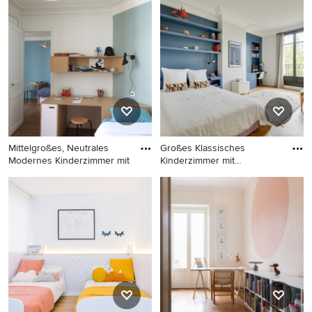
Modernes Jugendzimmer mit
Kinderzimmer mit
Schlafplatz und braunem
Arbeitsecke, weißer
Holzboden in Sonstige
Wandfarbe, braunem
Holzboden und braunem
Boden in Bilbao
Mittelgroßes, Neutrales
Großes Klassisches
Modernes Kinderzimmer mit
Kinderzimmer mit
Schlafplatz, b
Mittelgroßes, Neutrales
Großes Klassisches
Modernes Kinderzimmer mit
Kinderzimmer mit
Arbeitsecke, braunem
Schlafplatz, blauer
Holzboden und bunten
Wandfarbe und braunem
Wänden in Paris
Holzboden in Paris