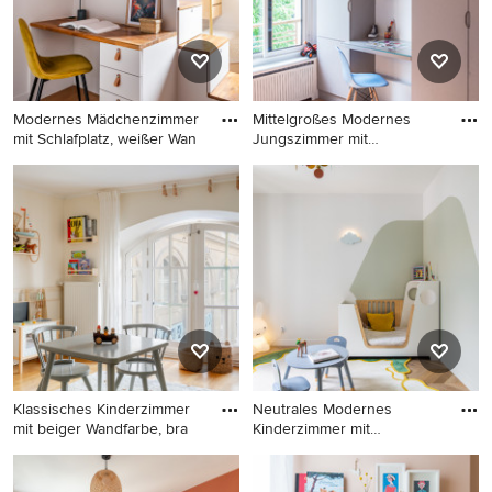
Boden in Stuttgart
Modernes Mädchenzimmer
Mittelgroßes Modernes
mit Schlafplatz, weißer Wan
Jungszimmer mit
Arbeitsecke,
Modernes Mädchenzimmer
Mittelgroßes Modernes
mit Schlafplatz, weißer
Jungszimmer mit
Wandfarbe, braunem
Arbeitsecke, weißer
Holzboden und braunem
Wandfarbe und braunem
Boden in Paris
Holzboden in Paris
Klassisches Kinderzimmer
Neutrales Modernes
mit beiger Wandfarbe, bra
Kinderzimmer mit
Schlafplatz, w
Klassisches Kinderzimmer
Neutrales Modernes
mit beiger Wandfarbe,
Kinderzimmer mit