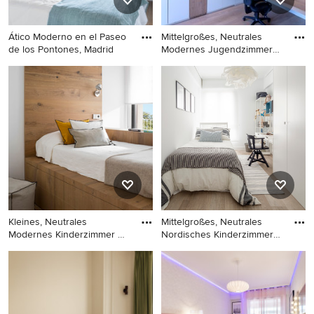
Ático Moderno en el Paseo
Mittelgroßes, Neutrales
de los Pontones, Madrid
Modernes Jugendzimmer
mit
Mittelgroßes, Neutrales
Mittelgroßes, Neutrales
Modernes Kinderzimmer mit
Modernes Jugendzimmer mit
Arbeitsecke, braunem
weißer Wandfarbe, braunem
Holzboden und
Holzboden und braunem
Tapetenwänden in Madrid
Boden in Bremen
Kleines, Neutrales
Mittelgroßes, Neutrales
Modernes Kinderzimmer mit
Nordisches Kinderzimmer
weiße
mi
Kleines, Neutrales Modernes
Mittelgroßes, Neutrales
Kinderzimmer mit weißer
Nordisches Kinderzimmer mit
Wandfarbe, braunem
Schlafplatz, weißer
Holzboden und Schlafplatz in
Wandfarbe und braunem