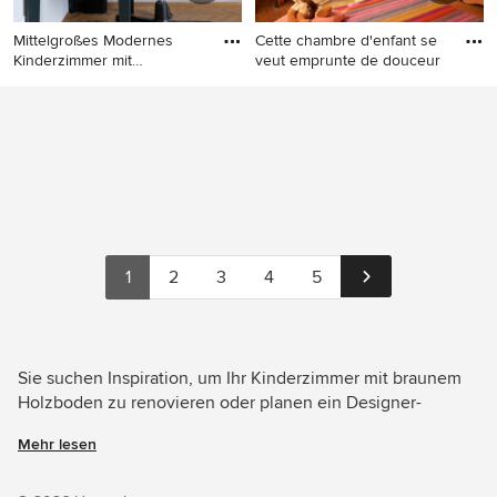
Mittelgroßes Modernes
Cette chambre d'enfant se
Kinderzimmer mit
veut emprunte de douceur
Arbeitsecke
Mittelgroßes Modernes
Großes Klassisches
Kinderzimmer mit
Mädchenzimmer mit
Arbeitsecke, grüner
Schlafplatz, braunem
Wandfarbe, braunem
Holzboden und bunten
Holzboden und
Wänden in Marseille
Tapetenwänden in München
1
2
3
4
5
Sie suchen Inspiration, um Ihr Kinderzimmer mit braunem
Holzboden zu renovieren oder planen ein Designer-
Kinderzimmer von Grund auf neu zu gestalten? Houzz hat
Mehr lesen
3.095 Bilder der besten Designer, Inneneinrichter und
Architekten dieses Landes, unter anderem von Aurélien