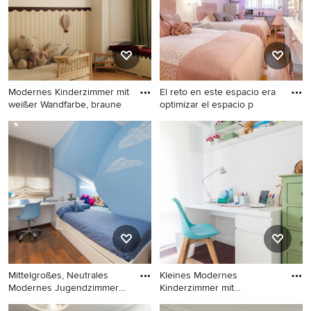
Barcelona
Holzboden in Bilbao
Modernes Kinderzimmer mit
El reto en este espacio era
weißer Wandfarbe, braune
optimizar el espacio p
Modernes Kinderzimmer mit
Großes Modernes
weißer Wandfarbe, braunem
Kinderzimmer mit
Holzboden, braunem Boden
Schlafplatz, grauer
und vertäfelten Wänden in
Wandfarbe, braunem
Paris
Holzboden, braunem Boden
und Tapetenwänden in
Madrid
Mittelgroßes, Neutrales
Kleines Modernes
Modernes Jugendzimmer
Kinderzimmer mit
mit
Arbeitsecke, wei
Mittelgroßes, Neutrales
Kleines Modernes