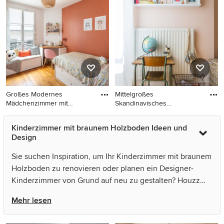
braunem Holzboden und
Schlafplatz, weißer
braunem Boden
Wandfarbe, braunem
Holzboden und braunem
Boden in Paris
Großes Modernes
Mittelgroßes
Mädchenzimmer mit
Skandinavisches
Schlafplatz, rot
Mädchenzimmer mit Arb
Großes Modernes
Mittelgroßes
Kinderzimmer mit braunem Holzboden Ideen und
Mädchenzimmer mit
Skandinavisches
Design
Schlafplatz, roter Wandfarbe
Mädchenzimmer mit
und braunem Holzboden in
Arbeitsecke, rosa Wandfarbe
Sie suchen Inspiration, um Ihr Kinderzimmer mit braunem
Paris
und braunem Holzboden in
Holzboden zu renovieren oder planen ein Designer-
Lyon
Kinderzimmer von Grund auf neu zu gestalten? Houzz
hat 3.095 Bilder der besten Designer, Inneneinrichter
Mehr lesen
und Architekten dieses Landes, unter anderem von
Fabienne Delafraye Photographe und Quefalamaria ·