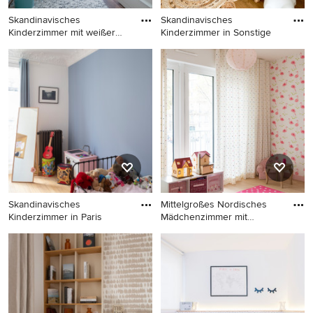
Skandinavisches
Skandinavisches
Kinderzimmer mit weißer
Kinderzimmer in Sonstige
Wandfarbe,
Skandinavisches
Skandinavisches
Kinderzimmer mit weißer
Kinderzimmer in Sonstige
Wandfarbe, Schlafplatz und
dunklem Holzboden in
Bordeaux
Skandinavisches
Mittelgroßes Nordisches
Kinderzimmer in Paris
Mädchenzimmer mit
Schlafpl
Skandinavisches
Mittelgroßes Nordisches
Kinderzimmer in Paris
Mädchenzimmer mit
Schlafplatz, rosa Wandfarbe,
beigem Boden und hellem
Holzboden in Paris