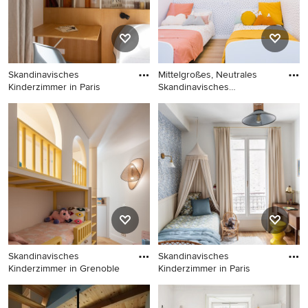
Skandinavisches
Mittelgroßes, Neutrales
Kinderzimmer in Paris
Skandinavisches
Kinderzimm
Skandinavisches
Mittelgroßes, Neutrales
Kinderzimmer in Paris
Skandinavisches
Kinderzimmer mit
Schlafplatz, weißer
Wandfarbe, braunem
Holzboden und braunem
Boden in Sonstige
Skandinavisches
Skandinavisches
Kinderzimmer in Grenoble
Kinderzimmer in Paris
Skandinavisches
Skandinavisches
Kinderzimmer in Grenoble
Kinderzimmer in Paris