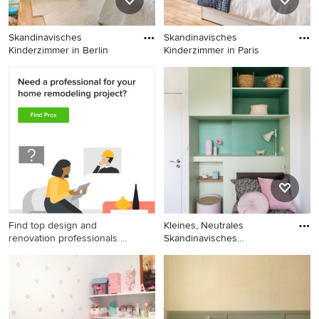
Skandinavisches
Skandinavisches
Kinderzimmer in Berlin
Kinderzimmer in Paris
Skandinavisches
Skandinavisches
Kinderzimmer in Berlin
Kinderzimmer in Paris
Find top design and
Kleines, Neutrales
renovation professionals on
Skandinavisches
Houzz
Jugendzimmer mi
Kleines, Neutrales
Skandinavisches
Jugendzimmer mit
Schlafplatz, grüner