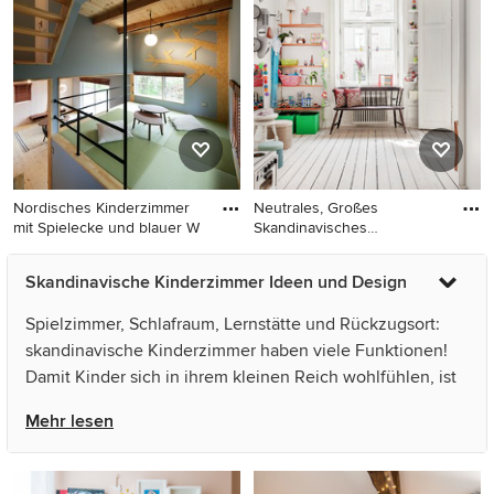
Nordisches Kinderzimmer
Neutrales, Großes
mit Spielecke und blauer W
Skandinavisches
Kinderzimmer mit
Nordisches Kinderzimmer mit
Neutrales, Großes
Skandinavische Kinderzimmer Ideen und Design
Spielecke und blauer
Skandinavisches
Wandfarbe in Sonstige
Kinderzimmer mit
Spielzimmer, Schlafraum, Lernstätte und Rückzugsort:
Schlafplatz, weißer
skandinavische Kinderzimmer haben viele Funktionen!
Wandfarbe und weißem
Damit Kinder sich in ihrem kleinen Reich wohlfühlen, ist
Boden in Stockholm
es wichtig bei der Kinderzimmergestaltung auf ihre
Mehr lesen
Wünsche einzugehen. Wenn Sie für Ihr Kinderzimmer
Ideen suchen, finden Sie auf Houzz inspirierende Deko-
und Einrichtungsideen. Durchstöbern Sie die Bilder und