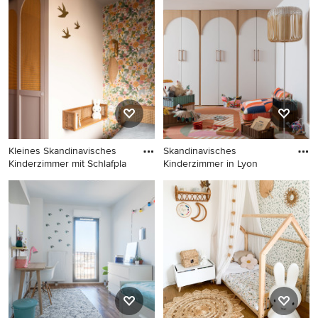
Skandinavisches
Nordisches Kinderzimmer mit
Kinderzimmer mit
Schlafplatz, weißer
Schlafplatz, weißer
Wandfarbe und braunem
Wandfarbe, Teppichboden
Holzboden in Bilbao
und grauem Boden in
Sonstige
Kleines Skandinavisches
Skandinavisches
Kinderzimmer mit Schlafpla
Kinderzimmer in Lyon
Kleines Skandinavisches
Skandinavisches
Kinderzimmer mit
Kinderzimmer in Lyon
Schlafplatz, rosa Wandfarbe,
dunklem Holzboden und
Tapetenwänden in Paris