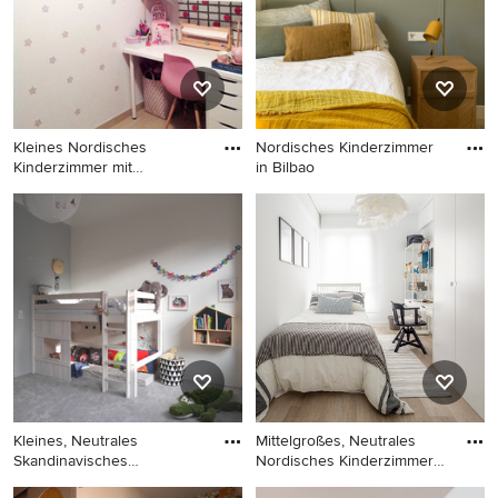
Wandfarbe und hellem
Holzboden in Paris
Kleines Nordisches
Nordisches Kinderzimmer
Kinderzimmer mit
in Bilbao
Arbeitsecke, w
Kleines Nordisches
Nordisches Kinderzimmer in
Kinderzimmer mit
Bilbao
Arbeitsecke, weißer
Wandfarbe und hellem
Holzboden in Valencia
Kleines, Neutrales
Mittelgroßes, Neutrales
Skandinavisches
Nordisches Kinderzimmer
Kinderzimmer mi
mi
Kleines, Neutrales
Mittelgroßes, Neutrales