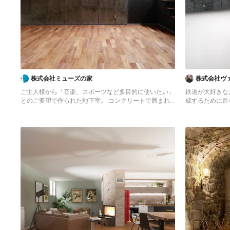
株式会社ミューズの家
株式会社ヴ
ご主人様から「音楽、スポーツなど多目的に使いたい」
鉄道が大好きな
とのご要望で作られた地下室。 コンクリートで囲まれ
成するために造
た空間は、「音」に関わるニーズにもお応えできます。
Großes Moderne
Modernes Untergeschoss in Tokio Peripherie
Wandfarbe und 