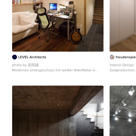
LEVEL Architects
freudenspiel
photo by 吉田誠
Interior Design:
Modernes Untergeschoss mit weißer Wandfarbe in
Zolaproduction; 
Tokio
weiße Fliesen. 
Ausgleichsmass
Vinylboden darau
befinden sich i
Gastherme zu ve
Trockenbauwänd