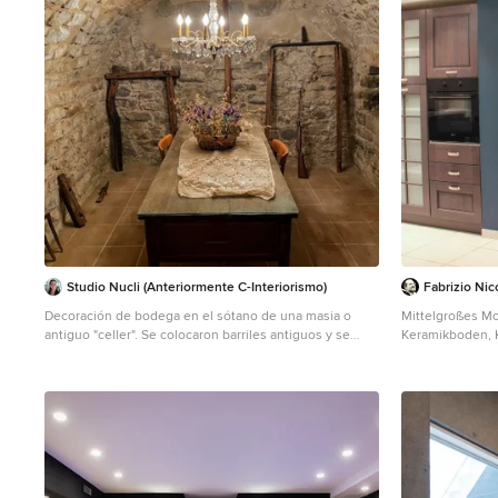
Studio Nucli (Anteriormente C-Interiorismo)
Fabrizio Nic
Decoración de bodega en el sótano de una masia o
Mittelgroßes M
antiguo "celler". Se colocaron barriles antiguos y se
Keramikboden, 
aprovecharon las botellas y las herramientas de trabajo
weißem Boden u
existentes para completar la decoración. Agregamos
una mesa y una lampara colgante de vidrio como
espacio protagonista. Las ramas secas se fusionan con
el espacio como perfectos complementos. Decoració
de l'antic celler d'una masia. Es van col·locar barrils
restaurats i es van aprofitar les ampolles i les eines de
treball existents per a completar la decoració. Vam