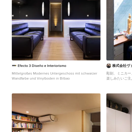
afegir una taula i una lampara penjant de vidre com a
espai protagonista. Les branques seques es fusionen
amb l'espai com a perfectes complements.
Efecto 3 Diseño e Interiorismo
株式会社ヴ
Mittelgroßes Modernes Untergeschoss mit schwarzer
彫刻、ミニカー、初
Wandfarbe und Vinylboden in Bilbao
楽しみたいご主人
賢一
Großes Moderne
Wandfarbe, dun
Yokohama