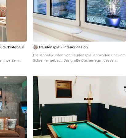
ure d'intérieur
freudenspiel - interior design
Die Möbel wurden von freudenspiel entworfen und vom
den, weißem
Schreiner gebaut. Das große Bücherregal, dessen
Rückwand in Purpur lackiert wurde, versteckt mit einer
großen Schiebetür zugleich auch den Fernseher. Alle
Türen sind Schiebtüren und können variabel
verschoben werden. Wir haben den Schreibtisch direkt
unter das große Fenster gesetzt und den Lichtschacht
verschönert, indem die drei Wände mit Naturstein
gefliest wurden. Die zwei künstliche Bambuspflanzen
werden indirekt beleuchtet, was den Ausblick
attraktiver und heller macht. Design: freudenspiel by
Elisabeth Zola Fotos: Zolaproduction