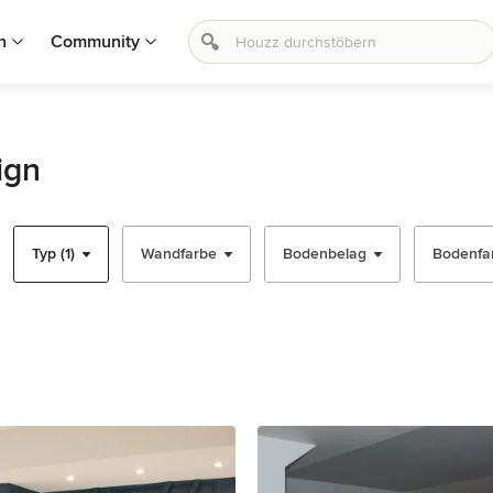
n
Community
ign
Typ (1)
Wandfarbe
Bodenbelag
Bodenfa