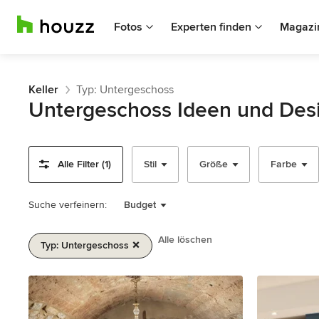
Fotos
Experten finden
Magazi
Keller
Typ: Untergeschoss
Untergeschoss Ideen und Des
Alle Filter (1)
Stil
Größe
Farbe
Suche verfeinern:
Budget
Alle löschen
Typ: Untergeschoss
1
von
2