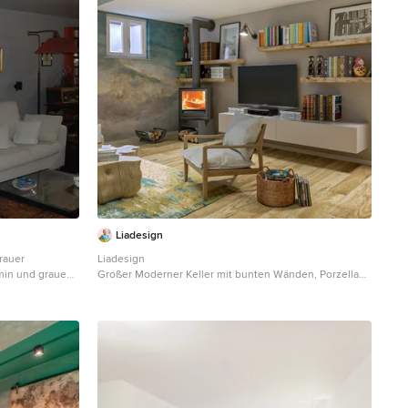
Liadesign
rauer
Liadesign
amin und grauem
Großer Moderner Keller mit bunten Wänden, Porzellan-
Bodenfliesen, Kaminofen und eingelassener Decke in
Mailand