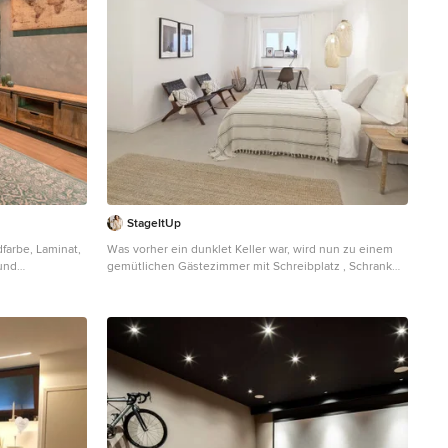
StageItUp
dfarbe, Laminat,
Was vorher ein dunklet Keller war, wird nun zu einem
und
gemütlichen Gästezimmer mit Schreibplatz , Schrank
und Bett
Kleines Modernes Untergeschoss mit weißer
Wandfarbe, Keramikboden und beigem Boden in
München