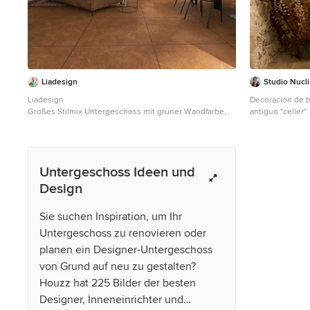
Liadesign
Studio Nucli
Liadesign
Decoración de b
Großes Stilmix Untergeschoss mit grüner Wandfarbe,
antiguo "celler"
Porzellan-Bodenfliesen, Kamin und braunem Boden in
aprovecharon las
Mailand
existentes para com
una mesa y una 
espacio protago
Untergeschoss Ideen und
el espacio como pe
de l'antic celler
Design
restaurats i es v
treball existent
Sie suchen Inspiration, um Ihr
afegir una taula
espai protagoni
Untergeschoss zu renovieren oder
amb l'espai com
planen ein Designer-Untergeschoss
von Grund auf neu zu gestalten?
Houzz hat 225 Bilder der besten
Designer, Inneneinrichter und