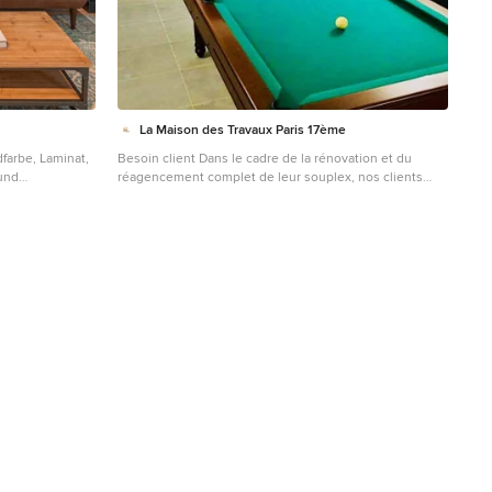
La Maison des Travaux Paris 17ème
dfarbe, Laminat,
Besoin client Dans le cadre de la rénovation et du
und
réagencement complet de leur souplex, nos clients
souhaitaient profiter de l’espace qu’offrait leur sous-sol.
En plus d’accueillir une buanderie et une chaufferie, ils
souhaitaient avoir un espace de « loisir ». Nous avons
donc élaboré avec eux leur projet de salle de cinéma,
billard et espace détente. Nous avons donc travaillé
avec nos partenaires à la réalisation de leur projet de
rénovation de maison. Projet Ils rêvaient d’un espace
où partager de bons moments entre amis, ou en famille,
tant autour du billard que d’un écran. Ils souhaitaient
pouvoir regarder des matches de foot entre mais, ou
encore des films les jours pluvieux, tout en ayant un
espace convivial spécifique dédié. Les travaux
d’aménagement ont consisté en : - Isolation des
plafonds et murs de cette pièce située en sous-sol -
Pose d’un faux plafond pour installer les câblages des
éclairages ainsi que ceux d'un rétroprojecteur - Un