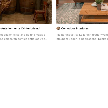
 (Anteriormente C-Interiorismo)
Comodoos Interiores
odega en el sótano de una masia o
Kleiner Industrial Keller mit grauer Wan
. Se colocaron barriles antiguos y se
braunem Boden, eingelassener Decke 
 botellas y las herramientas de trabajo
Ziegelwänden in Sonstige
pletar la decoración. Agregamos
lampara colgante de vidrio como
nista. Las ramas secas se fusionan con
rfectos complementos. Decoració
 d'una masia. Es van col·locar barrils
an aprofitar les ampolles i les eines de
s per a completar la decoració. Vam
 i una lampara penjant de vidre com a
sta. Les branques seques es fusionen
 a perfectes complements.