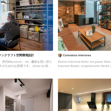
ァンクラフト空間環境設計
Comodoos Interiores
代Macintosh、etc…趣味を思い切り
Kleiner Industrial Keller mit grauer Wan
のためのお部屋です。 photo by 鈴木
braunem Boden, eingelassener Decke 
Ziegelwänden in Sonstige
s Untergeschoss mit grauer
klem Holzboden und braunem Boden in