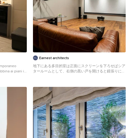
Earnest architects
temporaneo
地下にある多目的室は正面にスクリーンを下ろせばシア
bbina ai piani in
タールームとして、右側の黒い戸を開けると鏡張りに壁
 Un falso
面が現れ、ダンススタジオとしても活用できる。
pianti della
Modernes Untergeschoss mit Heimkino und grauer
Wandfarbe