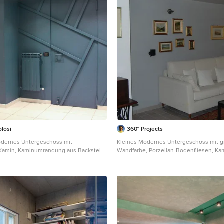
olosi
360° Projects
odernes Untergeschoss mit
Kleines Modernes Untergeschoss mit g
Kamin, Kaminumrandung aus Backstein,
Wandfarbe, Porzellan-Bodenfliesen, K
nd vertäfelten Wänden in Mailand
Boden in Turin