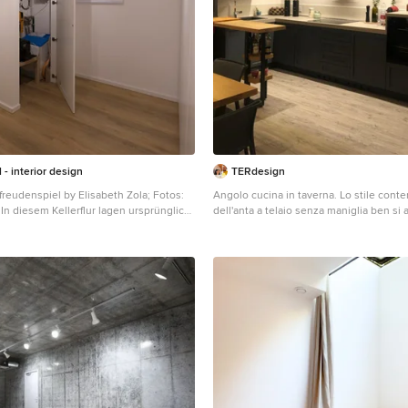
 - interior design
TERdesign
 freudenspiel by Elisabeth Zola; Fotos:
Angolo cucina in taverna. Lo stile con
In diesem Kellerflur lagen ursprünglich
dell'anta a telaio senza maniglia ben si a
Auf diese Fliesen kam eine
rovere della mensola snack e del tavolo.
e und anschließend wurde dieser
armadio a muro copre i collettori e gli im
f verlegt. Alle Kellerutensilien
casa.
n geschlossenen Schränken. Um die
rstecken, wurde diese mit
en und einer Zugangstür umbaut.