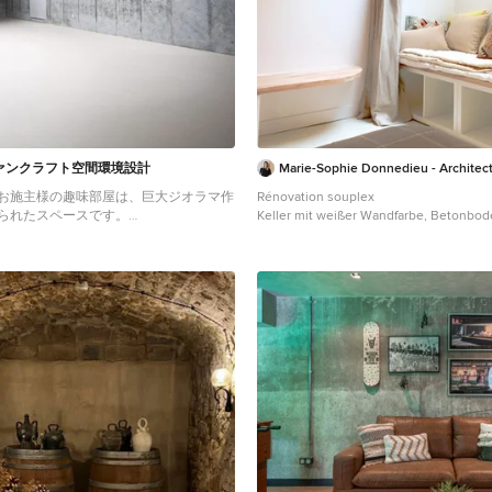
ァンクラフト空間環境設計
Marie-Sophie Donnedieu - Architect
お施主様の趣味部屋は、巨大ジオラマ作
Rénovation souplex
られたスペースです。
Keller mit weißer Wandfarbe, Betonbo
s Untergeschoss mit grauer
Boden und vertäfelten Wänden in Paris
weißem Boden in Tokio Peripherie