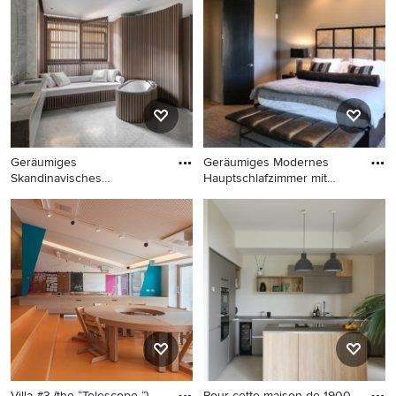
Kübelpflanzen in Düsseldorf
Insel mit Landhausspüle,
Schrankfronten im Shaker-
Stil, grünen Schränken,
dunklem Holzboden und
Laminat-Arbeitsplatte in
Stockholm
Geräumiges
Geräumiges Modernes
Skandinavisches
Hauptschlafzimmer mit
Badezimmer En Suite mit
grauer W
Geräumiges Skandinavisches
Geräumiges Modernes
Badezimmer En Suite mit
Hauptschlafzimmer mit
integriertem Waschbecken,
grauer Wandfarbe,
Marmor-
Teppichboden, Eckkamin,
Waschbecken/Waschtisch,
gefliester Kaminumrandung
freistehender Badewanne,
und grauem Boden in
grauer Wandfarbe und
Sonstige
Marmorboden in Paris
Villa #3 (the “Telescope “),
Pour cette maison de 1900,