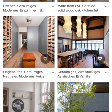
Offenes, Geräumiges
Made from FSC Certified
Modernes Esszimmer mit
solid wood oak kitchen ful
braunem
Offenes, Geräumiges
Geräumige Moderne Küche
Modernes Esszimmer mit
ohne Insel in U-Form mit
braunem Holzboden und
flächenbündigen
Ziegelwänden in Düsseldorf
Schrankfronten, Arbeitsplatte
aus Holz, Küchenrückwand
in Weiß, schwarzen
Elektrogeräten und grauer
Arbeitsplatte in Berlin
EIngebautes, Geräumiges,
Geräumiges, Zweistöckiges
Neutrales Modernes Anklei
Asiatisches Einfamilienh
EIngebautes, Geräumiges,
Geräumiges, Zweistöckiges
Neutrales Modernes
Asiatisches Einfamilienhaus
Ankleidezimmer in
mit Putzfassade, schwarzer
Düsseldorf
Fassadenfarbe, Satteldach,
Ziegeldach und schwarzem
Dach in Sonstige