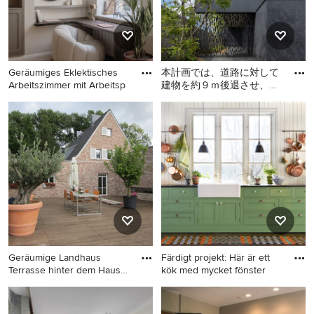
Geräumiges Eklektisches
本計画では、道路に対して
Arbeitszimmer mit Arbeitsp
建物を約９ｍ後退させ、手
前をオープンスペースと
Geräumiges Eklektisches
Geräumiges, Zweistöckiges
し、両脇と中央に、自然 樹
Arbeitszimmer mit
Modernes Einfamilienhaus
形の
Arbeitsplatz, beiger
mit Steinfassade, schwarzer
Wandfarbe, braunem
Fassadenfarbe, Walmdach,
Holzboden, Einbau-
Blechdach und grauem Dach
Schreibtisch und grauem
in Kobe
Boden in Berlin
Geräumige Landhaus
Färdigt projekt: Här är ett
Terrasse hinter dem Haus
kök med mycket fönster
mit Kü
Geräumige Landhaus
Geräumige, Einzeilige
Terrasse hinter dem Haus mit
Landhausstil Küche ohne