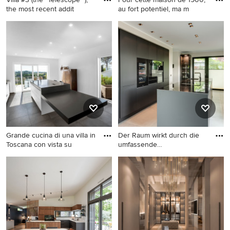
the most recent addit
au fort potentiel, ma m
Geräumiges Modernes
Geräumige Moderne Küche
Kinderzimmer mit Spielecke
in Sonstige
in Cagliari
Grande cucina di una villa in
Der Raum wirkt durch die
Toscana con vista su
umfassende
Bewegungsfreih
Zweizeilige, Geräumige
Offene, Zweizeilige,
Moderne Wohnküche mit
Geräumige Moderne Küche
integriertem Waschbecken,
mit integriertem
Kassettenfronten, weißen
Waschbecken,
Schränken, Küchenrückwand
flächenbündigen
in Grau, Küchengeräten aus
Schrankfronten, schwarzen
Edelstahl, Keramikboden,
Schränken, Quarzwerkstein-