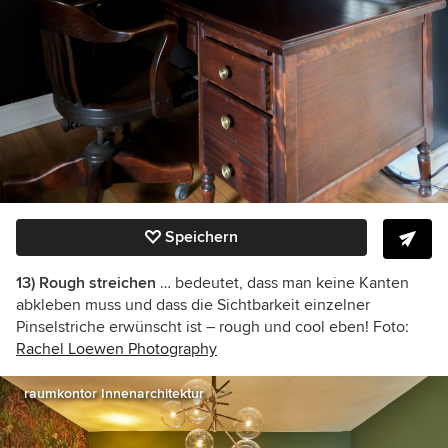
Speichern
13) Rough streichen
… bedeutet, dass man keine Kanten
abkleben muss und dass die Sichtbarkeit einzelner
Pinselstriche erwünscht ist – rough und cool eben! Foto:
Rachel Loewen Photography
raumkontor Innenarchitektur