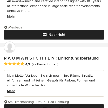
An award-winning and certified interior designer with 10+ years
of international experience in large-scale resort developments,
turnkeys in th...
Mehr
Wiesbaden
Nachricht
R A U M A N S I C H T E N : Einrichtungsberatung
Durchschnittliche Bewertung: 4.9 von 5 Sternen
4,9
(27 Bewertungen)
Mein Motto: Verlieben Sie sich neu in Ihre Räume! Kreativ,
einfühlsam und mit feinem Gespür für Farben, Formen und
individuelle Wünsche. Tra...
Mehr
Am Hirschsprung 3, 61352 Bad Homburg