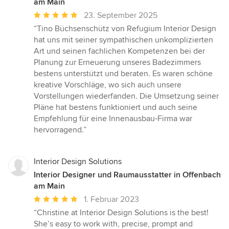
am Main
Durchschnittliche
23. September 2025
Bewertung:
“Tino Büchsenschütz von Refugium Interior Design
5
hat uns mit seiner sympathischen unkomplizierten
von
Art und seinen fachlichen Kompetenzen bei der
5
Planung zur Erneuerung unseres Badezimmers
Sternen
bestens unterstützt und beraten. Es waren schöne
kreative Vorschläge, wo sich auch unsere
Vorstellungen wiederfanden. Die Umsetzung seiner
Pläne hat bestens funktioniert und auch seine
Empfehlung für eine Innenausbau-Firma war
hervorragend.”
Interior Design Solutions
Interior Designer und Raumausstatter in Offenbach
am Main
Durchschnittliche
1. Februar 2023
Bewertung:
“Christine at Interior Design Solutions is the best!
5
She’s easy to work with, precise, prompt and