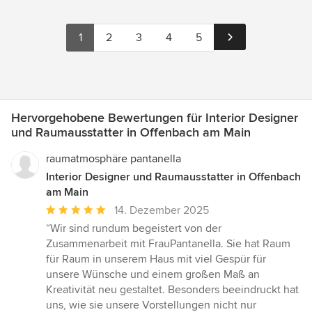
1
2
3
4
5
Hervorgehobene Bewertungen für Interior Designer
und Raumausstatter in Offenbach am Main
raumatmosphäre pantanella
Interior Designer und Raumausstatter in Offenbach
am Main
Durchschnittliche
14. Dezember 2025
Bewertung:
“Wir sind rundum begeistert von der
5
Zusammenarbeit mit FrauPantanella. Sie hat Raum
von
für Raum in unserem Haus mit viel Gespür für
5
unsere Wünsche und einem großen Maß an
Sternen
Kreativität neu gestaltet. Besonders beeindruckt hat
uns, wie sie unsere Vorstellungen nicht nur