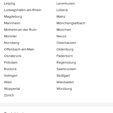
Leipzig
Leverkusen
Ludwigshafen-am-Rhein
Lübeck
Magdeburg
Mainz
Mannheim
Mönchen­gladbach
Mülheim-an-der-Ruhr
München
Münster
Neuss
Nürnberg
Oberhausen
Offenbach-am-Main
Oldenburg
Osnabrück
Paderborn
Potsdam
Regensburg
Rostock
Saarbrücken
Solingen
Stuttgart
Wien
Wiesbaden
Wuppertal
Würzburg
Zürich