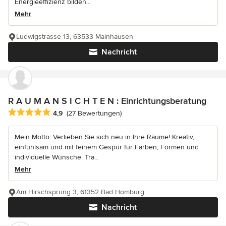
Energieeffizienz bilden...
Mehr
Ludwigstrasse 13, 63533 Mainhausen
Nachricht
R A U M A N S I C H T E N : Einrichtungsberatung
Durchschnittliche Bewertung: 4.9 von 5 Sternen
4,9
(27 Bewertungen)
Mein Motto: Verlieben Sie sich neu in Ihre Räume! Kreativ,
einfühlsam und mit feinem Gespür für Farben, Formen und
individuelle Wünsche. Tra...
Mehr
Am Hirschsprung 3, 61352 Bad Homburg
Nachricht