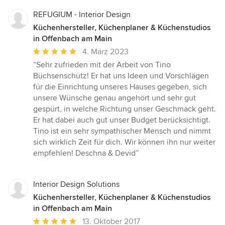
REFUGIUM - Interior Design
Küchenhersteller, Küchenplaner & Küchenstudios
in Offenbach am Main
Durchschnittliche
4. März 2023
Bewertung:
“Sehr zufrieden mit der Arbeit von Tino
5
Büchsenschütz! Er hat uns Ideen und Vorschlägen
von
für die Einrichtung unseres Hauses gegeben, sich
5
unsere Wünsche genau angehört und sehr gut
Sternen
gespürt, in welche Richtung unser Geschmack geht.
Er hat dabei auch gut unser Budget berücksichtigt.
Tino ist ein sehr sympathischer Mensch und nimmt
sich wirklich Zeit für dich. Wir können ihn nur weiter
empfehlen! Deschna & Devid”
Interior Design Solutions
Küchenhersteller, Küchenplaner & Küchenstudios
in Offenbach am Main
Durchschnittliche
13. Oktober 2017