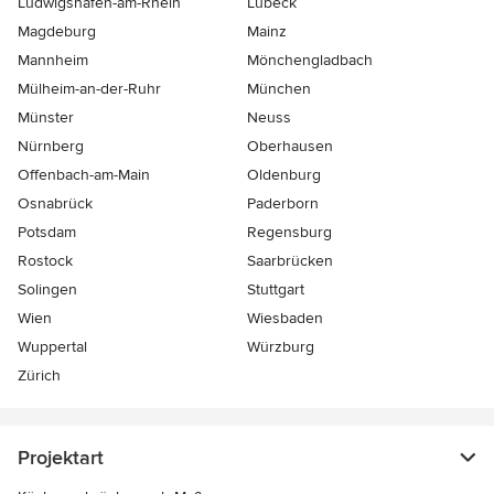
Ludwigshafen-am-Rhein
Lübeck
Magdeburg
Mainz
Mannheim
Mönchen­gladbach
Mülheim-an-der-Ruhr
München
Münster
Neuss
Nürnberg
Oberhausen
Offenbach-am-Main
Oldenburg
Osnabrück
Paderborn
Potsdam
Regensburg
Rostock
Saarbrücken
Solingen
Stuttgart
Wien
Wiesbaden
Wuppertal
Würzburg
Zürich
Projektart