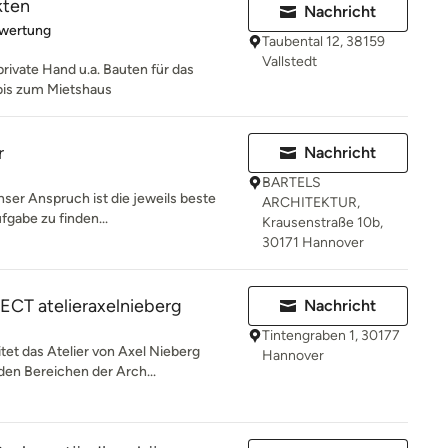
kten
Nachricht
rtung: 5 von 5 Sternen
ewertung
Taubental 12, 38159
Vallstedt
private Hand u.a. Bauten für das
bis zum Mietshaus
r
Nachricht
BARTELS
Unser Anspruch ist die jeweils beste
ARCHITEKTUR,
fgabe zu finden...
Krausenstraße 10b,
30171 Hannover
T atelieraxelnieberg
Nachricht
Tintengraben 1, 30177
tet das Atelier von Axel Nieberg
Hannover
en Bereichen der Arch...