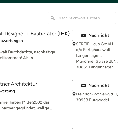
l-Designer + Bauberater (IHK)
Nachricht
rtung: 4.9 von 5 Sternen
Bewertungen
STREIF Haus GmbH
c/o Fertighauswelt
eit Durchdachte, nachhaltige
Langenhagen,
illkommen! Als In...
Münchner Straße 25N,
30855 Langenhagen
rtner Architektur
Nachricht
rtung: 5 von 5 Sternen
ewertung
Heinrich-Wöhler-Str. 1,
30938 Burgwedel
irmer haben Mitte 2002 das
.partner gegründet, weil ge...