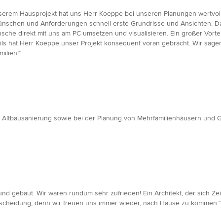
erem Hausprojekt hat uns Herr Koeppe bei unseren Planungen wertvoll
h Wünschen und Anforderungen schnell erste Grundrisse und Ansichten.
he direkt mit uns am PC umsetzen und visualisieren. Ein großer Vortei
etails hat Herr Koeppe unser Projekt konsequent voran gebracht. Wir sag
ilien!”
er Altbausanierung sowie bei der Planung von Mehrfamilienhäusern und
d gebaut. Wir waren rundum sehr zufrieden! Ein Architekt, der sich Zei
tscheidung, denn wir freuen uns immer wieder, nach Hause zu kommen.”