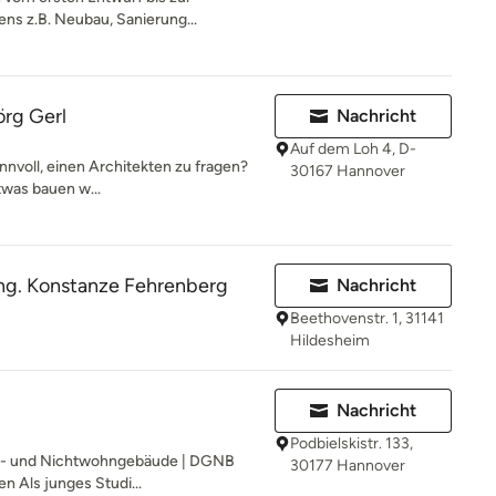
ens z.B. Neubau, Sanierung...
örg Gerl
Nachricht
Auf dem Loh 4, D-
nnvoll, einen Architekten zu fragen?
30167 Hannover
was bauen w...
-Ing. Konstanze Fehrenberg
Nachricht
Beethovenstr. 1, 31141
Hildesheim
H
Nachricht
Podbielskistr. 133,
hn- und Nichtwohngebäude | DGNB
30177 Hannover
n Als junges Studi...