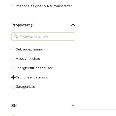
Interior Designer & Raumausstatter
Küchenplanung
Projektart (1)
Landschaftsarchitekten
Armaturen & Sanitärbedarf
Beleuchtung
Gebäudeplanung
Einbauschränke
Massivhausbau
Alle anzeigen
Energieeffizienzhäuser
Grundriss-Erstellung
Garagenbau
Nachhaltiges Bauen
Stil
Baudenkmalpflege
Hausanbau