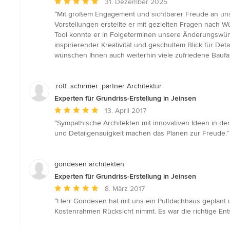
Durchschnittliche
31. Dezember 2025
Bewertung:
“Mit großem Engagement und sichtbarer Freude an uns
5
Vorstellungen erstellte er mit gezielten Fragen nac
von
Tool konnte er in Folgeterminen unsere Änderungswünsc
5
inspirierender Kreativität und geschultem Blick für D
Sternen
wünschen Ihnen auch weiterhin viele zufriedene Baufam
.rott .schirmer .partner Architektur
Experten für Grundriss-Erstellung in Jeinsen
Durchschnittliche
13. April 2017
Bewertung:
“Sympathische Architekten mit innovativen Ideen in d
5
und Detailgenauigkeit machen das Planen zur Freude.”
von
5
Sternen
gondesen architekten
Experten für Grundriss-Erstellung in Jeinsen
Durchschnittliche
8. März 2017
Bewertung:
“Herr Gondesen hat mit uns ein Pultdachhaus geplant un
5
Kostenrahmen Rücksicht nimmt. Es war die richtige En
von
5