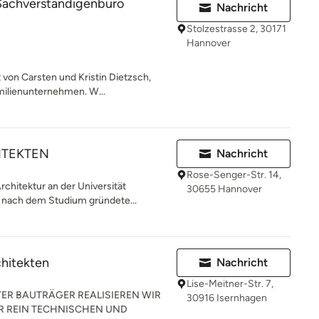
 Sachverständigenbüro
Nachricht
Stolzestrasse 2, 30171
Hannover
 von Carsten und Kristin Dietzsch,
milienunternehmen. W...
ITEKTEN
Nachricht
Rose-Senger-Str. 14,
chitektur an der Universität
30655 Hannover
 nach dem Studium gründete...
hitekten
Nachricht
Lise-Meitner-Str. 7,
ER BAUTRÄGER REALISIEREN WIR
30916 Isernhagen
R REIN TECHNISCHEN UND