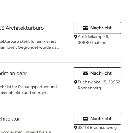
 Architekturbüro
Nachricht
Am Kleikamp 26,
urbüro steht für ein kleines
30880 Laatzen
Hannover. Gegründet wurde da...
ristian oehr
Nachricht
Fuchswinkel 15, 30952
ehr ist Ihr Planungspartner und
Ronnenberg
bauobjekte und energie...
chitektur
Nachricht
38118 Braunschweig
 vom ersten Entwurf bis zur