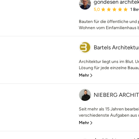
gondesen archite
Durchschnittliche Bewe
5,0
1 B
Bauten für die öffentliche und 
Wohnen vom Einfamilienhaus 
Bartels Architektu
Architektur liegt uns im Blut. 
Lösung für jede einzelne Bauau
Mehr
NIEBERG ARCHITEC
Seit mehr als 15 Jahren bearbei
verschiedenste Aufgaben aus d
Mehr