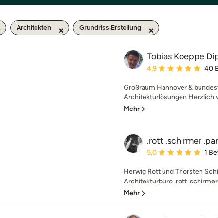
Architekten
Grundriss-Erstellung
Tobias Koeppe Dip
Durchschnittliche Bewe
4,9
40 
Großraum Hannover & bundesw
Architekturlösungen Herzlich w
Mehr
.rott .schirmer .pa
Durchschnittliche Bewe
5,0
1 B
Herwig Rott und Thorsten Sch
Architekturbüro .rott .schirmer 
Mehr