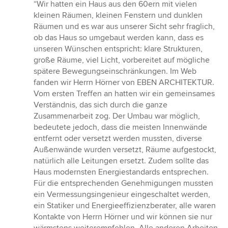
Bewertung:
“Wir hatten ein Haus aus den 60ern mit vielen
5
kleinen Räumen, kleinen Fenstern und dunklen
von
Räumen und es war aus unserer Sicht sehr fraglich,
5
ob das Haus so umgebaut werden kann, dass es
Sternen
unseren Wünschen entspricht: klare Strukturen,
große Räume, viel Licht, vorbereitet auf mögliche
spätere Bewegungseinschränkungen. Im Web
fanden wir Herrn Hörner von EBEN ARCHITEKTUR.
Vom ersten Treffen an hatten wir ein gemeinsames
Verständnis, das sich durch die ganze
Zusammenarbeit zog. Der Umbau war möglich,
bedeutete jedoch, dass die meisten Innenwände
entfernt oder versetzt werden mussten, diverse
Außenwände wurden versetzt, Räume aufgestockt,
natürlich alle Leitungen ersetzt. Zudem sollte das
Haus modernsten Energiestandards entsprechen.
Für die entsprechenden Genehmigungen mussten
ein Vermessungsingenieur eingeschaltet werden,
ein Statiker und Energieeffizienzberater, alle waren
Kontakte von Herrn Hörner und wir können sie nur
wärmstens weiterempfehlen. Alle anderen Arbeiten