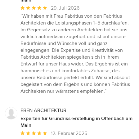
Durchschnittliche
29. Juli 2026
Bewertung:
“Wir haben mit Frau Fabritius von den Fabritius
5
Architekten die Leistungsphasen 1–5 durchlaufen.
von
Im Gegensatz zu anderen Architekten hat sie uns
5
wirklich aufmerksam zugehört und ist auf unsere
Sternen
Bedürfnisse und Wünsche voll und ganz
eingegangen. Die Expertise und Kreativität von
Fabritius Architekten spiegelten sich in ihrem
Entwurf für unser Haus wider. Das Ergebnis ist ein
harmonisches und komfortables Zuhause, das
unsere Bedürfnisse perfekt erfüllt. Wir sind absolut
begeistert von dem Ergebnis und können Fabritius
Architekten nur wärmstens empfehlen.”
EBEN ARCHITEKTUR
Experten für Grundriss-Erstellung in Offenbach am
Main
Durchschnittliche
12. Februar 2025