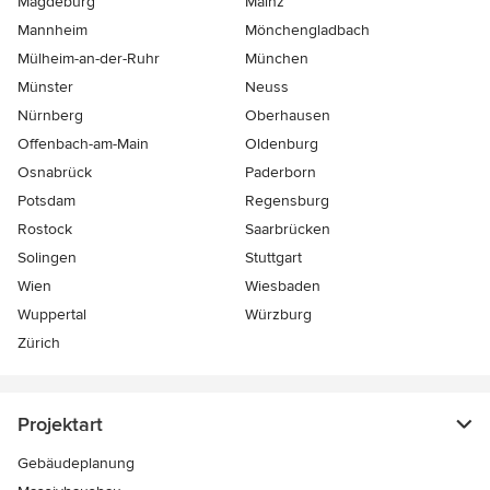
Magdeburg
Mainz
Mannheim
Mönchen­gladbach
Mülheim-an-der-Ruhr
München
Münster
Neuss
Nürnberg
Oberhausen
Offenbach-am-Main
Oldenburg
Osnabrück
Paderborn
Potsdam
Regensburg
Rostock
Saarbrücken
Solingen
Stuttgart
Wien
Wiesbaden
Wuppertal
Würzburg
Zürich
Projektart
Gebäudeplanung