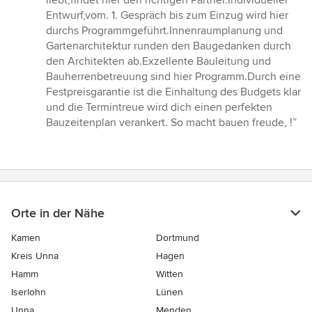
liebt,findet hier den richtigen Partner.Individueller
von
Entwurf,vom. 1. Gespräch bis zum Einzug wird hier
5
durchs Programmgeführt.Innenraumplanung und
Sternen
Gartenarchitektur runden den Baugedanken durch
den Architekten ab.Exzellente Bauleitung und
Bauherrenbetreuung sind hier Programm.Durch eine
Festpreisgarantie ist die Einhaltung des Budgets klar
und die Termintreue wird dich einen perfekten
Bauzeitenplan verankert. So macht bauen freude, !”
Orte in der Nähe
Kamen
Dortmund
Kreis Unna
Hagen
Hamm
Witten
Iserlohn
Lünen
Unna
Menden