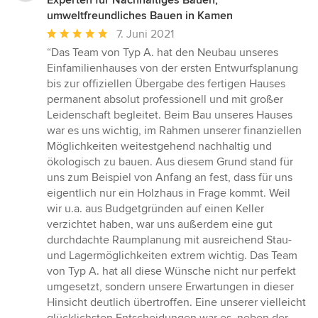
Experten für Nachhaltiges Bauen,
umweltfreundliches Bauen in Kamen
Durchschnittliche
7. Juni 2021
Bewertung:
“Das Team von Typ A. hat den Neubau unseres
5
Einfamilienhauses von der ersten Entwurfsplanung
von
bis zur offiziellen Übergabe des fertigen Hauses
5
permanent absolut professionell und mit großer
Sternen
Leidenschaft begleitet. Beim Bau unseres Hauses
war es uns wichtig, im Rahmen unserer finanziellen
Möglichkeiten weitestgehend nachhaltig und
ökologisch zu bauen. Aus diesem Grund stand für
uns zum Beispiel von Anfang an fest, dass für uns
eigentlich nur ein Holzhaus in Frage kommt. Weil
wir u.a. aus Budgetgründen auf einen Keller
verzichtet haben, war uns außerdem eine gut
durchdachte Raumplanung mit ausreichend Stau-
und Lagermöglichkeiten extrem wichtig. Das Team
von Typ A. hat all diese Wünsche nicht nur perfekt
umgesetzt, sondern unsere Erwartungen in dieser
Hinsicht deutlich übertroffen. Eine unserer vielleicht