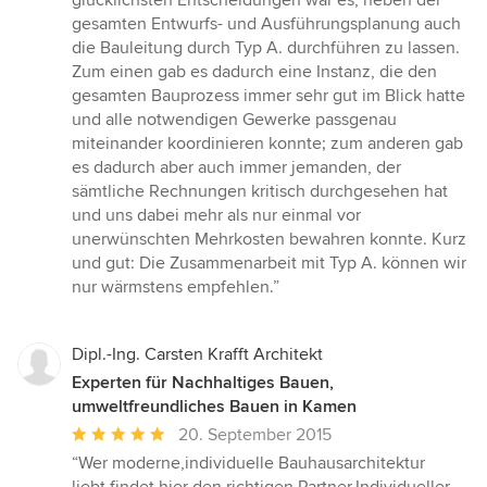
glücklichsten Entscheidungen war es, neben der
gesamten Entwurfs- und Ausführungsplanung auch
die Bauleitung durch Typ A. durchführen zu lassen.
Zum einen gab es dadurch eine Instanz, die den
gesamten Bauprozess immer sehr gut im Blick hatte
und alle notwendigen Gewerke passgenau
miteinander koordinieren konnte; zum anderen gab
es dadurch aber auch immer jemanden, der
sämtliche Rechnungen kritisch durchgesehen hat
und uns dabei mehr als nur einmal vor
unerwünschten Mehrkosten bewahren konnte. Kurz
und gut: Die Zusammenarbeit mit Typ A. können wir
nur wärmstens empfehlen.”
Dipl.-Ing. Carsten Krafft Architekt
Experten für Nachhaltiges Bauen,
umweltfreundliches Bauen in Kamen
Durchschnittliche
20. September 2015
Bewertung:
“Wer moderne,individuelle Bauhausarchitektur
5