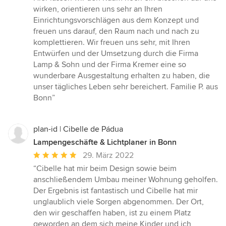
wirken, orientieren uns sehr an Ihren
Einrichtungsvorschlägen aus dem Konzept und
freuen uns darauf, den Raum nach und nach zu
komplettieren. Wir freuen uns sehr, mit Ihren
Entwürfen und der Umsetzung durch die Firma
Lamp & Sohn und der Firma Kremer eine so
wunderbare Ausgestaltung erhalten zu haben, die
unser tägliches Leben sehr bereichert. Familie P. aus
Bonn”
plan-id | Cibelle de Pádua
Lampengeschäfte & Lichtplaner in Bonn
Durchschnittliche
29. März 2022
Bewertung:
“Cibelle hat mir beim Design sowie beim
5
anschließendem Umbau meiner Wohnung geholfen.
von
Der Ergebnis ist fantastisch und Cibelle hat mir
5
unglaublich viele Sorgen abgenommen. Der Ort,
Sternen
den wir geschaffen haben, ist zu einem Platz
geworden an dem sich meine Kinder und ich