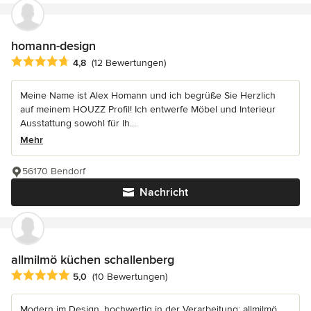
homann-design
Durchschnittliche Bewertung: 4.8 von 5 Sternen
4,8
(12 Bewertungen)
Meine Name ist Alex Homann und ich begrüße Sie Herzlich
auf meinem HOUZZ Profil! Ich entwerfe Möbel und Interieur
Ausstattung sowohl für Ih...
Mehr
56170 Bendorf
Nachricht
allmilmö küchen schallenberg
Durchschnittliche Bewertung: 5 von 5 Sternen
5,0
(10 Bewertungen)
Modern im Design, hochwertig in der Verarbeitung: allmilmö