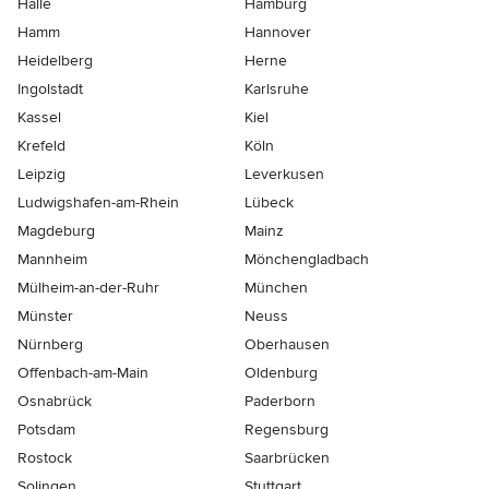
Halle
Hamburg
Hamm
Hannover
Heidelberg
Herne
Ingolstadt
Karlsruhe
Kassel
Kiel
Krefeld
Köln
Leipzig
Leverkusen
Ludwigshafen-am-Rhein
Lübeck
Magdeburg
Mainz
Mannheim
Mönchen­gladbach
Mülheim-an-der-Ruhr
München
Münster
Neuss
Nürnberg
Oberhausen
Offenbach-am-Main
Oldenburg
Osnabrück
Paderborn
Potsdam
Regensburg
Rostock
Saarbrücken
Solingen
Stuttgart