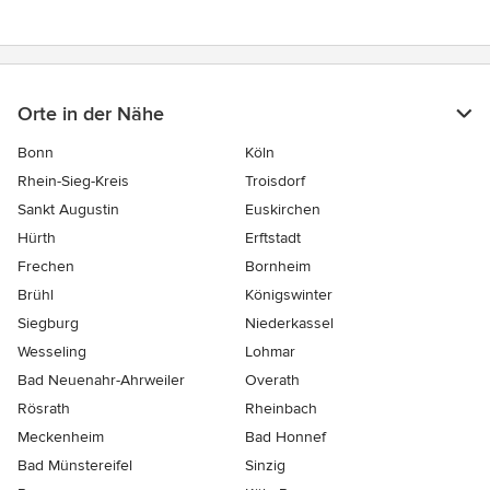
5
Sternen
Orte in der Nähe
Bonn
Köln
Rhein-Sieg-Kreis
Troisdorf
Sankt Augustin
Euskirchen
Hürth
Erftstadt
Frechen
Bornheim
Brühl
Königswinter
Siegburg
Niederkassel
Wesseling
Lohmar
Bad Neuenahr-Ahrweiler
Overath
Rösrath
Rheinbach
Meckenheim
Bad Honnef
Bad Münstereifel
Sinzig