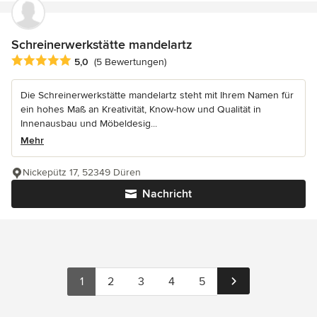
Schreinerwerkstätte mandelartz
Durchschnittliche Bewertung: 5 von 5 Sternen
5,0
(5 Bewertungen)
Die Schreinerwerkstätte mandelartz steht mit Ihrem Namen für
ein hohes Maß an Kreativität, Know-how und Qualität in
Innenausbau und Möbeldesig...
Mehr
Nickepütz 17, 52349 Düren
Nachricht
1
2
3
4
5