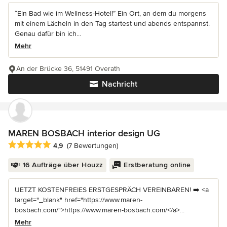
“Ein Bad wie im Wellness-Hotel!” Ein Ort, an dem du morgens
mit einem Lächeln in den Tag startest und abends entspannst.
Genau dafür bin ich...
Mehr
An der Brücke 36, 51491 Overath
Nachricht
MAREN BOSBACH interior design UG
Durchschnittliche Bewertung: 4.9 von 5 Sternen
4,9
(7 Bewertungen)
16 Aufträge über Houzz
Erstberatung online
!JETZT KOSTENFREIES ERSTGESPRÄCH VEREINBAREN! ➡️ <a
target="_blank" href="https://www.maren-
bosbach.com/">https://www.maren-bosbach.com/</a>...
Mehr