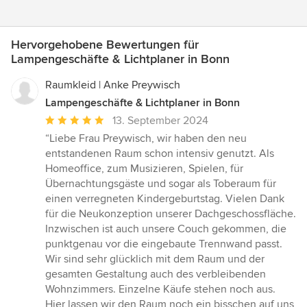
Hervorgehobene Bewertungen für
Lampengeschäfte & Lichtplaner in Bonn
Raumkleid | Anke Preywisch
Lampengeschäfte & Lichtplaner in Bonn
Durchschnittliche
13. September 2024
Bewertung:
“Liebe Frau Preywisch, wir haben den neu
5
entstandenen Raum schon intensiv genutzt. Als
von
Homeoffice, zum Musizieren, Spielen, für
5
Übernachtungsgäste und sogar als Toberaum für
Sternen
einen verregneten Kindergeburtstag. Vielen Dank
für die Neukonzeption unserer Dachgeschossfläche.
Inzwischen ist auch unsere Couch gekommen, die
punktgenau vor die eingebaute Trennwand passt.
Wir sind sehr glücklich mit dem Raum und der
gesamten Gestaltung auch des verbleibenden
Wohnzimmers. Einzelne Käufe stehen noch aus.
Hier lassen wir den Raum noch ein bisschen auf uns