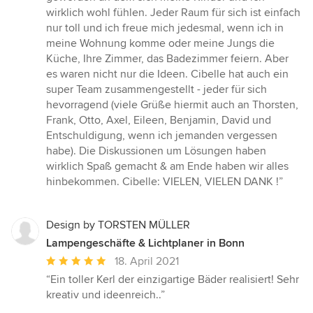
wirklich wohl fühlen. Jeder Raum für sich ist einfach
nur toll und ich freue mich jedesmal, wenn ich in
meine Wohnung komme oder meine Jungs die
Küche, Ihre Zimmer, das Badezimmer feiern. Aber
es waren nicht nur die Ideen. Cibelle hat auch ein
super Team zusammengestellt - jeder für sich
hevorragend (viele Grüße hiermit auch an Thorsten,
Frank, Otto, Axel, Eileen, Benjamin, David und
Entschuldigung, wenn ich jemanden vergessen
habe). Die Diskussionen um Lösungen haben
wirklich Spaß gemacht & am Ende haben wir alles
hinbekommen. Cibelle: VIELEN, VIELEN DANK !”
Design by TORSTEN MÜLLER
Lampengeschäfte & Lichtplaner in Bonn
Durchschnittliche
18. April 2021
Bewertung:
“Ein toller Kerl der einzigartige Bäder realisiert! Sehr
5
kreativ und ideenreich..”
von