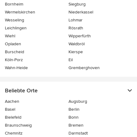
Bornheim
Siegburg
Wermelskirchen
Niederkassel
Wesseling
Lohmar
Leichlingen
Rösrath
Wiehl
Wipperfürth
Opladen
Waldbröl
Burscheid
Kierspe
Köln-Porz
Eil
Wahn-Heide
Gremberghoven
Beliebte Orte
Aachen
Augsburg
Basel
Berlin
Bielefeld
Bonn
Braunschweig
Bremen
Chemnitz
Darmstadt