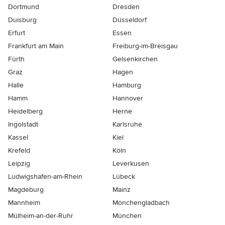
Dortmund
Dresden
Duisburg
Düsseldorf
Erfurt
Essen
Frankfurt am Main
Freiburg-im-Breisgau
Fürth
Gelsenkirchen
Graz
Hagen
Halle
Hamburg
Hamm
Hannover
Heidelberg
Herne
Ingolstadt
Karlsruhe
Kassel
Kiel
Krefeld
Köln
Leipzig
Leverkusen
Ludwigshafen-am-Rhein
Lübeck
Magdeburg
Mainz
Mannheim
Mönchen­gladbach
Mülheim-an-der-Ruhr
München