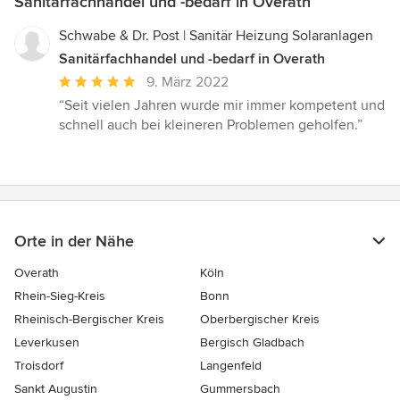
Sanitärfachhandel und -bedarf in Overath
Schwabe & Dr. Post | Sanitär Heizung Solaranlagen
Sanitärfachhandel und -bedarf in Overath
Durchschnittliche
9. März 2022
Bewertung:
“Seit vielen Jahren wurde mir immer kompetent und
5
schnell auch bei kleineren Problemen geholfen.”
von
5
Sternen
Orte in der Nähe
Overath
Köln
Rhein-Sieg-Kreis
Bonn
Rheinisch-Bergischer Kreis
Oberbergischer Kreis
Leverkusen
Bergisch Gladbach
Troisdorf
Langenfeld
Sankt Augustin
Gummersbach