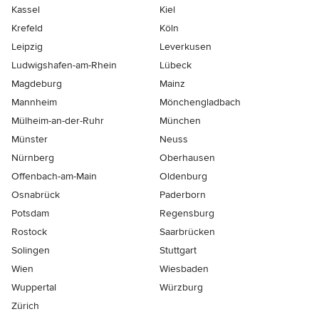
Kassel
Kiel
Krefeld
Köln
Leipzig
Leverkusen
Ludwigshafen-am-Rhein
Lübeck
Magdeburg
Mainz
Mannheim
Mönchen­gladbach
Mülheim-an-der-Ruhr
München
Münster
Neuss
Nürnberg
Oberhausen
Offenbach-am-Main
Oldenburg
Osnabrück
Paderborn
Potsdam
Regensburg
Rostock
Saarbrücken
Solingen
Stuttgart
Wien
Wiesbaden
Wuppertal
Würzburg
Zürich