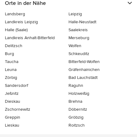
Orte in der Nähe
Landsberg
Leipzig
Landkreis Leipzig
Halle-Neustadt
Halle (Saale)
Saalekreis
Landkreis Anhalt-Bitterfeld
Merseburg
Delitzsch
Wolfen
Burg
Schkeuditz
Taucha
Bitterfeld-Wolfen
Leuna
Gräfenhainichen
Zörbig
Bad Lauchstädt
Sandersdorf
Raguhn
Jeßnitz
Holzweißig
Dieskau
Brehna
Zschornewitz
Döbernitz
Greppin
Gröbzig
Lieskau
Roitzsch