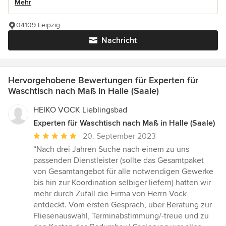
Mehr
04109 Leipzig
Nachricht
Hervorgehobene Bewertungen für Experten für
Waschtisch nach Maß in Halle (Saale)
HEIKO VOCK Lieblingsbad
Experten für Waschtisch nach Maß in Halle (Saale)
Durchschnittliche
20. September 2023
Bewertung:
“Nach drei Jahren Suche nach einem zu uns
5
passenden Dienstleister (sollte das Gesamtpaket
von
von Gesamtangebot für alle notwendigen Gewerke
5
bis hin zur Koordination selbiger liefern) hatten wir
Sternen
mehr durch Zufall die Firma von Herrn Vock
entdeckt. Vom ersten Gespräch, über Beratung zur
Fliesenauswahl, Terminabstimmung/-treue und zu