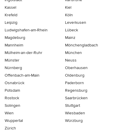
Kassel
Kiel
Krefeld
Köln
Leipzig
Leverkusen
Ludwigshafen-am-Rhein
Lübeck
Magdeburg
Mainz
Mannheim
Mönchen­gladbach
Mülheim-an-der-Ruhr
München
Münster
Neuss
Nürnberg
Oberhausen
Offenbach-am-Main
Oldenburg
Osnabrück
Paderborn
Potsdam
Regensburg
Rostock
Saarbrücken
Solingen
Stuttgart
Wien
Wiesbaden
Wuppertal
Würzburg
Zürich