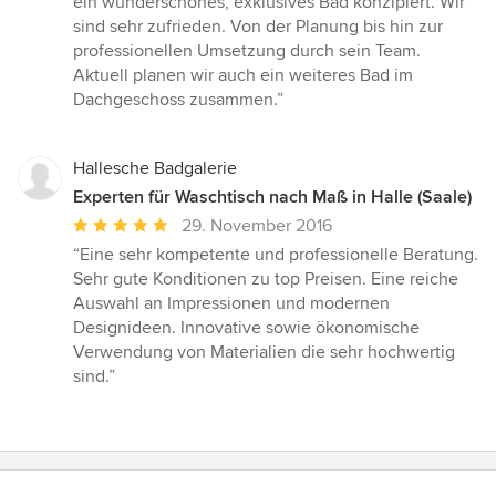
ein wunderschönes, exklusives Bad konzipiert. Wir
sind sehr zufrieden. Von der Planung bis hin zur
professionellen Umsetzung durch sein Team.
Aktuell planen wir auch ein weiteres Bad im
Dachgeschoss zusammen.”
Hallesche Badgalerie
Experten für Waschtisch nach Maß in Halle (Saale)
Durchschnittliche
29. November 2016
Bewertung:
“Eine sehr kompetente und professionelle Beratung.
5
Sehr gute Konditionen zu top Preisen. Eine reiche
von
Auswahl an Impressionen und modernen
5
Designideen. Innovative sowie ökonomische
Sternen
Verwendung von Materialien die sehr hochwertig
sind.”