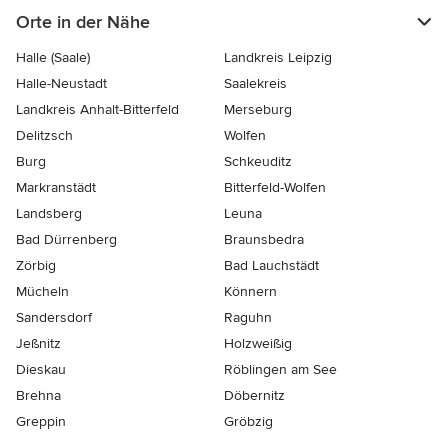
Orte in der Nähe
Halle (Saale)
Landkreis Leipzig
Halle-Neustadt
Saalekreis
Landkreis Anhalt-Bitterfeld
Merseburg
Delitzsch
Wolfen
Burg
Schkeuditz
Markranstädt
Bitterfeld-Wolfen
Landsberg
Leuna
Bad Dürrenberg
Braunsbedra
Zörbig
Bad Lauchstädt
Mücheln
Könnern
Sandersdorf
Raguhn
Jeßnitz
Holzweißig
Dieskau
Röblingen am See
Brehna
Döbernitz
Greppin
Gröbzig