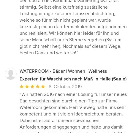
den Kosten des Badumbau/-Sanierung war alles
stimmig. Selbst eine kurzfristig zusätzliche
Leistunganfrage zu einer Terassenabdichtung,
welche so für mich nicht geplant war, wurde
kurzfristig mit in den Terminkalender aufgenommen
und realisiert. Wir können hier leider für ihn und
seine Mannschaft nur 5 Sterne vergeben (System
gibt nicht mehr her). Nochmals auf diesem Wege,
besten Dank und weiter so!”
WATERROOM - Bäder | Wohnen | Wellness
Experten für Waschtisch nach Maß in Halle (Saale)
Durchschnittliche
8. Oktober 2019
Bewertung:
“Wir hatten 2016 nach einer Lösung für unser neues
5
Bad gesuchten sind durch einen Tipp zur Firma
von
Waterroom gekommen. Herr Vieweg hatte uns sehr
5
kompetent und mit vielen Ideenreichtum beraten.
Sternen
Dabei ist er auf all unsere spezifischen
Anforderungen eingegangen und hatte uns damit