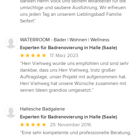
danken Herrn Vock und seinem Mitarbeiter für die
umsichtige und saubere Ausführung. Wir erfreuen
uns jeden Tag an unserem Lieblingsbad! Familie
Seifert”
WATERROOM - Bäder | Wohnen | Wellness
Experten für Badrenovierung in Halle (Saale)
Durchschnittliche
17. März 2023
Bewertung:
“Herr Viehweg wurde uns empfohlen und sind sehr
5
dankbar, dass uns Herr Viehweg, trotz großer
von
Auftragslage, unser Projekt mit aufgenommen hat.
5
Herr Viehweg hat unsere Wünsche zusammen mit
Sternen
seinen Ideen grandios umgesetzt.”
Hallesche Badgalerie
Experten für Badrenovierung in Halle (Saale)
Durchschnittliche
29. November 2016
Bewertung:
“Eine sehr kompetente und professionelle Beratung.