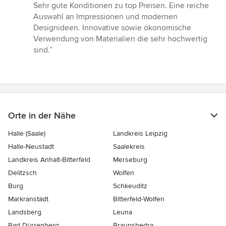
5
Sehr gute Konditionen zu top Preisen. Eine reiche
von
Auswahl an Impressionen und modernen
5
Designideen. Innovative sowie ökonomische
Sternen
Verwendung von Materialien die sehr hochwertig
sind.”
Orte in der Nähe
Halle (Saale)
Landkreis Leipzig
Halle-Neustadt
Saalekreis
Landkreis Anhalt-Bitterfeld
Merseburg
Delitzsch
Wolfen
Burg
Schkeuditz
Markranstädt
Bitterfeld-Wolfen
Landsberg
Leuna
Bad Dürrenberg
Braunsbedra