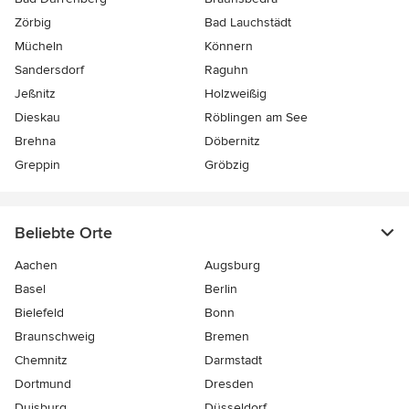
Zörbig
Bad Lauchstädt
Mücheln
Könnern
Sandersdorf
Raguhn
Jeßnitz
Holzweißig
Dieskau
Röblingen am See
Brehna
Döbernitz
Greppin
Gröbzig
Beliebte Orte
Aachen
Augsburg
Basel
Berlin
Bielefeld
Bonn
Braunschweig
Bremen
Chemnitz
Darmstadt
Dortmund
Dresden
Duisburg
Düsseldorf