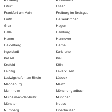
Erfurt
Essen
Frankfurt am Main
Freiburg-im-Breisgau
Fürth
Gelsenkirchen
Graz
Hagen
Halle
Hamburg
Hamm
Hannover
Heidelberg
Herne
Ingolstadt
Karlsruhe
Kassel
Kiel
Krefeld
Köln
Leipzig
Leverkusen
Ludwigshafen-am-Rhein
Lübeck
Magdeburg
Mainz
Mannheim
Mönchen­gladbach
Mülheim-an-der-Ruhr
München
Münster
Neuss
Nürnberg
Oberhausen