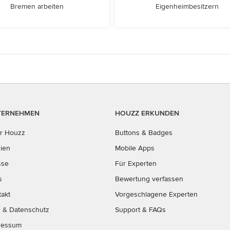
Bremen arbeiten
Eigenheimbesitzern
TERNEHMEN
HOUZZ ERKUNDEN
r Houzz
Buttons & Badges
ien
Mobile Apps
sse
Für Experten
s
Bewertung verfassen
takt
Vorgeschlagene Experten
B
&
Datenschutz
Support & FAQs
ressum