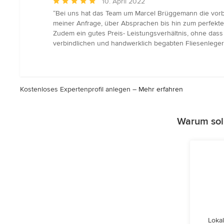
Durchschnittliche
10. April 2022
Bewertung:
“Bei uns hat das Team um Marcel Brüggemann die vorb
5
meiner Anfrage, über Absprachen bis hin zum perfekten 
von
Zudem ein gutes Preis- Leistungsverhältnis, ohne dass
5
verbindlichen und handwerklich begabten Fliesenleger su
Sternen
Kostenloses Expertenprofil anlegen –
Mehr erfahren
Warum sol
Lokal