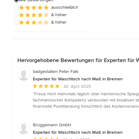
ausschließlich
Badezimmereinbau
& höher
& höher
Alle anzeigen
Hervorgehobene Bewertungen für Experten für 
badgestalten Peter Falk
Experten für Waschtisch nach Maß in Bremen
Durchschnittliche
30. April 2025
Bewertung:
“Freue mich mehrmals täglich über harmonische Spiege
5
fachmännischer Kompetenz verbunden mit kreativen Idee
von
finanzielle Punktlandung hinsichtlich des Kostenvoran
5
Sternen
Brüggemann GmbH
Experten für Waschtisch nach Maß in Bremen