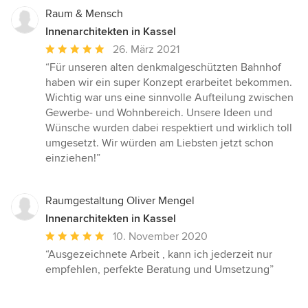
Raum & Mensch
Innenarchitekten in Kassel
Durchschnittliche
26. März 2021
Bewertung:
“Für unseren alten denkmalgeschützten Bahnhof
5
haben wir ein super Konzept erarbeitet bekommen.
von
Wichtig war uns eine sinnvolle Aufteilung zwischen
5
Gewerbe- und Wohnbereich. Unsere Ideen und
Sternen
Wünsche wurden dabei respektiert und wirklich toll
umgesetzt. Wir würden am Liebsten jetzt schon
einziehen!”
Raumgestaltung Oliver Mengel
Innenarchitekten in Kassel
Durchschnittliche
10. November 2020
Bewertung:
“Ausgezeichnete Arbeit , kann ich jederzeit nur
5
empfehlen, perfekte Beratung und Umsetzung”
von
5