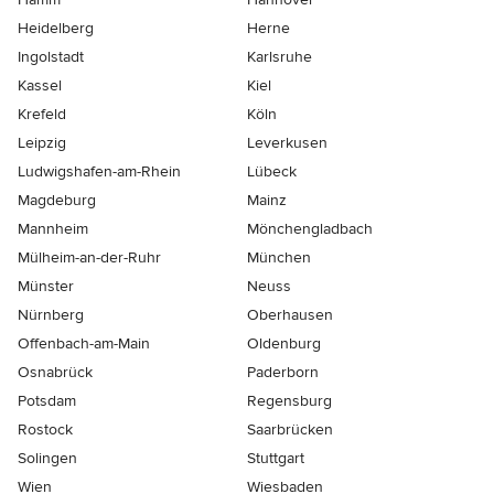
Heidelberg
Herne
Ingolstadt
Karlsruhe
Kassel
Kiel
Krefeld
Köln
Leipzig
Leverkusen
Ludwigshafen-am-Rhein
Lübeck
Magdeburg
Mainz
Mannheim
Mönchen­gladbach
Mülheim-an-der-Ruhr
München
Münster
Neuss
Nürnberg
Oberhausen
Offenbach-am-Main
Oldenburg
Osnabrück
Paderborn
Potsdam
Regensburg
Rostock
Saarbrücken
Solingen
Stuttgart
Wien
Wiesbaden