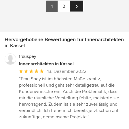
1
2
Hervorgehobene Bewertungen für Innenarchitekten
in Kassel
frauspey
Innenarchitekten in Kassel
Durchschnittliche
13. Dezember 2022
Bewertung:
“Frau Spey ist im höchsten Maße kreativ,
5
professionell und geht sehr detailgetreu auf die
von
Kundenwünsche ein. Auch die Problematik, dass
5
mir die räumliche Vorstellung fehlte, meisterte sie
Sternen
hervorragend. Zudem ist sie sehr zuverlässig und
verbindlich. Ich freue mich bereits jetzt schon auf
zukünftige, gemeinsame Projekte.”