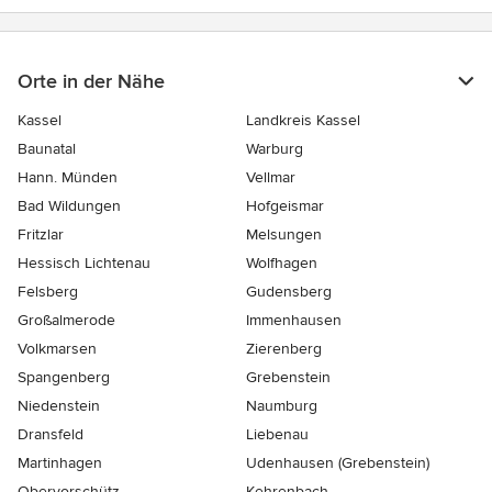
Sternen
Orte in der Nähe
Kassel
Landkreis Kassel
Baunatal
Warburg
Hann. Münden
Vellmar
Bad Wildungen
Hofgeismar
Fritzlar
Melsungen
Hessisch Lichtenau
Wolfhagen
Felsberg
Gudensberg
Großalmerode
Immenhausen
Volkmarsen
Zierenberg
Spangenberg
Grebenstein
Niedenstein
Naumburg
Dransfeld
Liebenau
Martinhagen
Udenhausen (Grebenstein)
Obervorschütz
Kehrenbach