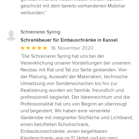
geschickt mit dem bereits vorhandenen Mobiliar
verbunden.”
Schreinerei Syring
Schrankbauer für Einbauschränke in Kassel
Durchschnittliche
18. November 2020
Bewertung:
“Die Schreinerei Syring hat uns bei der
5
Verwirklichung unserer Vorstellungen bei unserem
von
Neubau mit Rat und Tat zur Seite gestanden. Von
5
der Planung, Auswahl der Materialien, technische
Sternen
Umsetzung von Sonderwünschen bis hin zur
Realisierung wurden wir familiär, freundlich und
professionell begleitet. Der Ideenreichtum und die
Professionalität hat uns von Beginn an überzeugt
und begeistert. Wir haben eine versenkte
Garderobe mit integrierter Sitzfläche und Lichtband,
einen belüfteten Schuhschrank,
Einbaubüroschränke, einen begehbaren
Kleiderschrank- wie im 5* Hotel und ein ganz