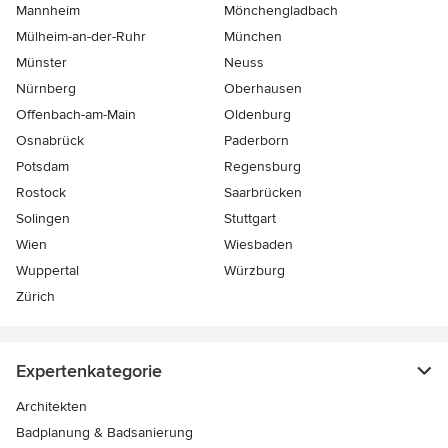
Mannheim
Mönchen­gladbach
Mülheim-an-der-Ruhr
München
Münster
Neuss
Nürnberg
Oberhausen
Offenbach-am-Main
Oldenburg
Osnabrück
Paderborn
Potsdam
Regensburg
Rostock
Saarbrücken
Solingen
Stuttgart
Wien
Wiesbaden
Wuppertal
Würzburg
Zürich
Expertenkategorie
Architekten
Badplanung & Badsanierung