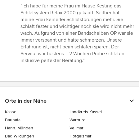
Bewertung:
“Ich habe für meine Frau im Hause Kesting das
5
Schlafsystem Relax 2000 gekauft. Seither hat
von
meine Frau keinerlei Schlafstörungen mehr. Sie
5
schläft fester und wichtiger noch sie wird nicht mehr
Sternen
wach. Aufgrund von einer Bandscheiben OP war sie
immer verspannt und hatte schmerzen. Unsere
Erfahrung ist, nicht beim schlafen sparen. Der
Service war bestens – 2 Wochen Probe schlafen
inklusive perfekter Beratung.”
Orte in der Nähe
Kassel
Landkreis Kassel
Baunatal
Warburg
Hann. Münden
Vellmar
Bad Wildungen
Hofgeismar