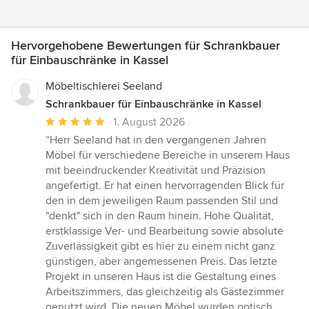
Hervorgehobene Bewertungen für Schrankbauer
für Einbauschränke in Kassel
Möbeltischlerei Seeland
Schrankbauer für Einbauschränke in Kassel
Durchschnittliche
1. August 2026
Bewertung:
“Herr Seeland hat in den vergangenen Jahren
5
Möbel für verschiedene Bereiche in unserem Haus
von
mit beeindruckender Kreativität und Präzision
5
angefertigt. Er hat einen hervorragenden Blick für
Sternen
den in dem jeweiligen Raum passenden Stil und
"denkt" sich in den Raum hinein. Hohe Qualität,
erstklassige Ver- und Bearbeitung sowie absolute
Zuverlässigkeit gibt es hier zu einem nicht ganz
günstigen, aber angemessenen Preis. Das letzte
Projekt in unseren Haus ist die Gestaltung eines
Arbeitszimmers, das gleichzeitig als Gästezimmer
genutzt wird. Die neuen Möbel wurden optisch