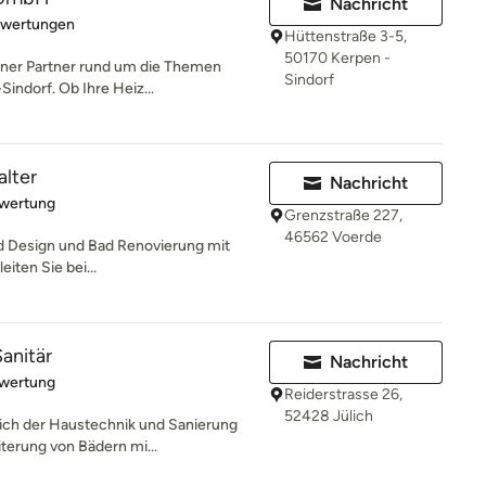
Nachricht
rtung: 5 von 5 Sternen
ewertungen
Hüttenstraße 3-5,
50170 Kerpen -
rener Partner rund um die Themen
Sindorf
indorf. Ob Ihre Heiz...
lter
Nachricht
rtung: 5 von 5 Sternen
ewertung
Grenzstraße 227,
46562 Voerde
ad Design und Bad Renovierung mit
eiten Sie bei...
anitär
Nachricht
rtung: 5 von 5 Sternen
ewertung
Reiderstrasse 26,
52428 Jülich
ich der Haustechnik und Sanierung
iterung von Bädern mi...