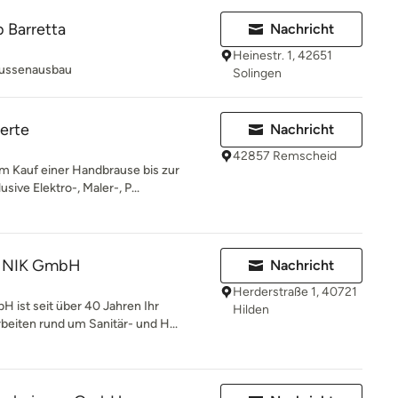
b Barretta
Nachricht
Heinestr. 1, 42651
aussenausbau
Solingen
perte
Nachricht
42857 Remscheid
Kauf einer Handbrause bis zur
ive Elektro-, Maler-, P...
HNIK GmbH
Nachricht
Herderstraße 1, 40721
st seit über 40 Jahren Ihr
Hilden
beiten rund um Sanitär- und H...