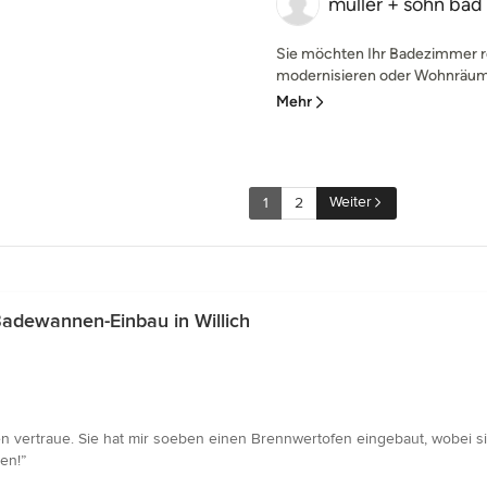
müller + sohn ba
Sie möchten Ihr Badezimmer r
modernisieren oder Wohnräume
Mehr
Weiter
1
2
adewannen-Einbau in Willich
en vertraue. Sie hat mir soeben einen Brennwertofen eingebaut, wobei si
en!”