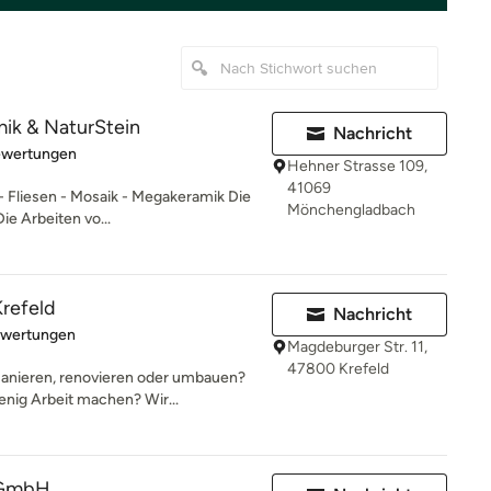
ik & NaturStein
Nachricht
rtung: 5 von 5 Sternen
ewertungen
Hehner Strasse 109,
41069
- Fliesen - Mosaik - Megakeramik Die
Mönchengladbach
ie Arbeiten vo...
refeld
Nachricht
rtung: 5 von 5 Sternen
ewertungen
Magdeburger Str. 11,
47800 Krefeld
anieren, renovieren oder umbauen?
enig Arbeit machen? Wir...
 GmbH