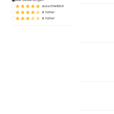
ausschließlich
Badezimmereinbau
& höher
& höher
Alle anzeigen