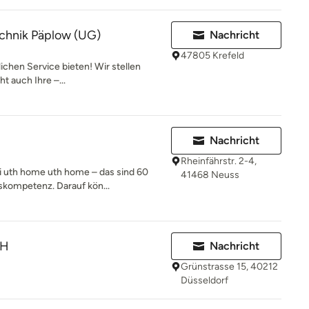
chnik Päplow (UG)
Nachricht
47805 Krefeld
chen Service bieten! Wir stellen
ht auch Ihre –...
Nachricht
Rheinfährstr. 2-4,
 uth home uth home – das sind 60
41468 Neuss
kompetenz. Darauf kön...
bH
Nachricht
Grünstrasse 15, 40212
Düsseldorf