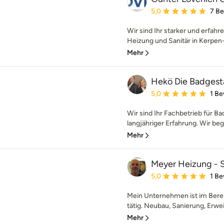
Durchschnittliche Bewe
5,0
7 B
Wir sind Ihr starker und erfah
Heizung und Sanitär in Kerpen-S
Mehr
Hekö Die Badgesta
Durchschnittliche Bewe
5,0
1 B
Wir sind Ihr Fachbetrieb für B
langjähriger Erfahrung. Wir begl
Mehr
Meyer Heizung - S
Durchschnittliche Bewe
5,0
1 B
Mein Unternehmen ist im Bere
tätig. Neubau, Sanierung, Erwe
Mehr