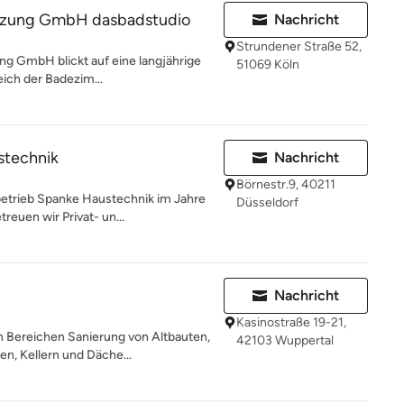
izung GmbH dasbadstudio
Nachricht
Strundener Straße 52,
g GmbH blickt auf eine langjährige
51069 Köln
eich der Badezim...
stechnik
Nachricht
Börnestr.9, 40211
etrieb Spanke Haustechnik im Jahre
Düsseldorf
reuen wir Privat- un...
Nachricht
Kasinostraße 19-21,
n Bereichen Sanierung von Altbauten,
42103 Wuppertal
, Kellern und Däche...