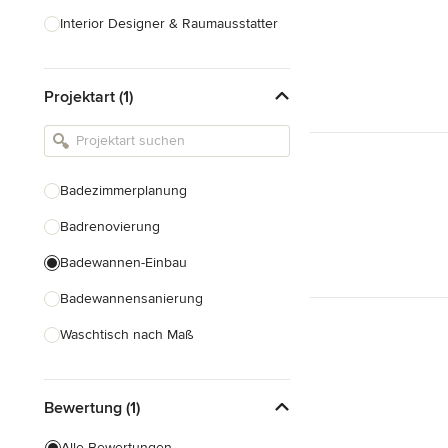
Interior Designer & Raumausstatter
Küchenplanung
Projektart (1)
Landschaftsarchitekten
Armaturen & Sanitärbedarf
Beleuchtung
Badezimmerplanung
Einbauschränke
Badrenovierung
Alle anzeigen
Badewannen-Einbau
Badewannensanierung
Waschtisch nach Maß
Duscheinbau
Bewertung (1)
Gäste-WC Renovierung
Fugenlose Badezimmer
Alle Bewertungen