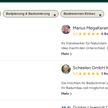
Badplanung & Badsanierung
Badewannen-Einbau
Marius MegaKeram
Durchschnittliche Bewe
5,0
8 B
Ihr Handwerker für Naturstein 
Idee macht den Unterschied . D
Mehr
Scheelen GmbH K
Durchschnittliche Bewe
5,0
5 B
Sie möchten Ihr Badezimmer s
Ihr Badumbau soll möglichst w
Mehr
Günter Lövenich