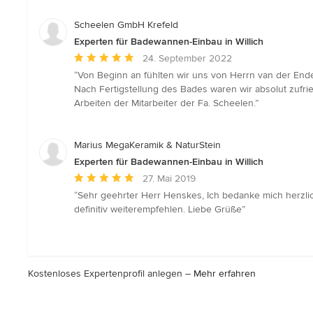
5
Sternen
Scheelen GmbH Krefeld
Experten für Badewannen-Einbau in Willich
Durchschnittliche
24. September 2022
Bewertung:
“Von Beginn an fühlten wir uns von Herrn van der Ende
5
Nach Fertigstellung des Bades waren wir absolut zufr
von
Arbeiten der Mitarbeiter der Fa. Scheelen.”
5
Sternen
Marius MegaKeramik & NaturStein
Experten für Badewannen-Einbau in Willich
Durchschnittliche
27. Mai 2019
Bewertung:
“Sehr geehrter Herr Henskes, Ich bedanke mich herzlich
5
definitiv weiterempfehlen. Liebe Grüße”
von
5
Sternen
Kostenloses Expertenprofil anlegen –
Mehr erfahren