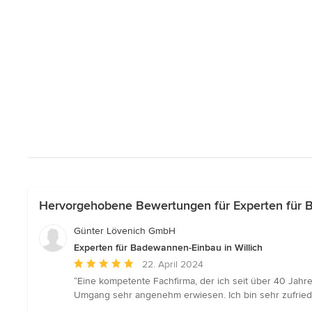
Hervorgehobene Bewertungen für Experten für B
Günter Lövenich GmbH
Experten für Badewannen-Einbau in Willich
Durchschnittliche
22. April 2024
Bewertung:
“Eine kompetente Fachfirma, der ich seit über 40 Jahr
5
Umgang sehr angenehm erwiesen. Ich bin sehr zufried
von