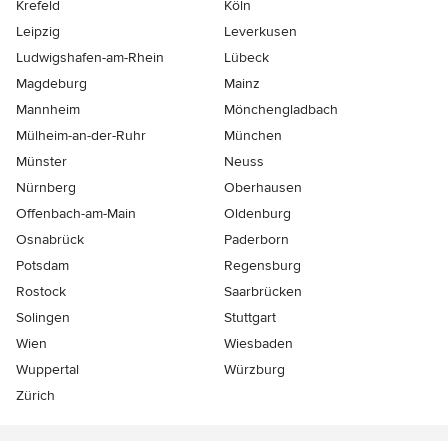
Krefeld
Köln
Leipzig
Leverkusen
Ludwigshafen-am-Rhein
Lübeck
Magdeburg
Mainz
Mannheim
Mönchen­gladbach
Mülheim-an-der-Ruhr
München
Münster
Neuss
Nürnberg
Oberhausen
Offenbach-am-Main
Oldenburg
Osnabrück
Paderborn
Potsdam
Regensburg
Rostock
Saarbrücken
Solingen
Stuttgart
Wien
Wiesbaden
Wuppertal
Würzburg
Zürich