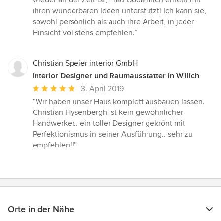
wieder an der Zeit ist, Frau Goda mich erneut mit
ihren wunderbaren Ideen unterstützt! Ich kann sie,
sowohl persönlich als auch ihre Arbeit, in jeder
Hinsicht vollstens empfehlen.”
Christian Speier interior GmbH
Interior Designer und Raumausstatter in Willich
Durchschnittliche
3. April 2019
Bewertung:
“Wir haben unser Haus komplett ausbauen lassen.
5
Christian Hysenbergh ist kein gewöhnlicher
von
Handwerker.. ein toller Designer gekrönt mit
5
Perfektionismus in seiner Ausführung.. sehr zu
Sternen
empfehlen!!”
Orte in der Nähe