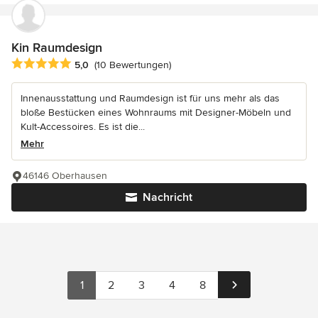
Kin Raumdesign
Durchschnittliche Bewertung: 5 von 5 Sternen
5,0
(10 Bewertungen)
Innenausstattung und Raumdesign ist für uns mehr als das
bloße Bestücken eines Wohnraums mit Designer-Möbeln und
Kult-Accessoires. Es ist die...
Mehr
46146 Oberhausen
Nachricht
1
2
3
4
8