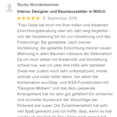
Studio Wunderkammer
Interior Designer und Raumausstatter in Willich
Durchschnittliche
8. September 2019
Bewertung:
“Frau Goda hat mich mit Ihrer tollen und kreativen
5
Einrichtungsberatung über ein Jahr lang begleitet -
von
von der Vorplanung bis hin zur Umsetzung und des
5
Finetunings. Sie gestaltete, nach meiner
Sternen
Vorstellung, die gesamte Einrichtung meiner neuen
Wohnung in allen Räumen inklusive der Dekoration!
Da ich mich selber mit Kreativität und Vorstellung
schwer tue, war ich über ihre Hilfe sehr dankbar!
Diese war zudem noch sehr unkompliziert, immer
zeitnah und voller toller Ideen. Vor allem die
Kombination aus Ebay- und IKEA-Fundstücken mit
"Designer-Möbeln" und das dazu passende
Arrangement hat mir sehr gut gefallen! Ein einfacher
und schneller Austausch der Vorschläge per
Pinterest war super. Die Zusammenarbeit hat sehr
viel Spaß gemacht und ich hoffe, dass, wenn es mal