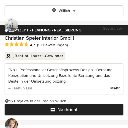
Willich
Gesponsert
KONZEPT - PLANUNG - REALISIERUNG
Christian Speier interior GmbH
Durchschnittliche Bewertung: 4.7 von 5 Sternen
4,7
(13 Bewertungen)
„Best of Houzz“-Gewinner
“No 1. Professioneller Geschäftsprozess Design - Beratung -
Konzeption und Umsetzung Exzellente Beratung und das
Beste in der Umsetzung pozang...
– Taehun Lim
Mehr
15 Projekte
in der Region Willich
Nachricht