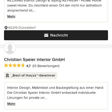
RE:LIVING Interior Design & Styling RE:FRESH - HOME Home
sweet Home. Du möchtest einen Ort der nicht nur ästhetisch
ansprechend ist,...
Mehr
40219 Düsseldorf
Nachricht
Christian Speier interior GmbH
Durchschnittliche Bewertung: 4.7 von 5 Sternen
4,7
(13 Bewertungen)
„Best of Houzz“-Gewinner
Interior Design, Maßmöbel und Baubegleitung aus einer Hand
Die Christian Speier Interior GmbH entwickelt individuelle
Lösungen für private un...
Mehr