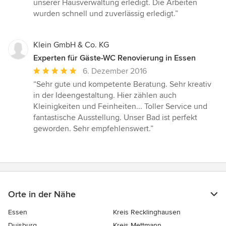
unserer Hausverwaltung erledigt. Die Arbeiten
5
wurden schnell und zuverlässig erledigt.”
Sternen
Klein GmbH & Co. KG
Experten für Gäste-WC Renovierung in Essen
Durchschnittliche
6. Dezember 2016
Bewertung:
“Sehr gute und kompetente Beratung. Sehr kreativ
5
in der Ideengestaltung. Hier zählen auch
von
Kleinigkeiten und Feinheiten... Toller Service und
5
fantastische Ausstellung. Unser Bad ist perfekt
Sternen
geworden. Sehr empfehlenswert.”
Orte in der Nähe
Essen
Kreis Recklinghausen
Duisburg
Kreis Mettmann