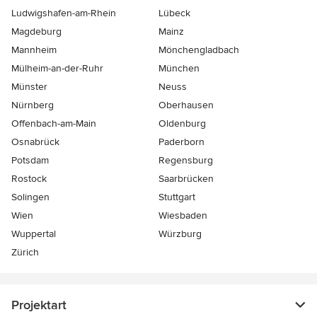
Ludwigshafen-am-Rhein
Lübeck
Magdeburg
Mainz
Mannheim
Mönchen­gladbach
Mülheim-an-der-Ruhr
München
Münster
Neuss
Nürnberg
Oberhausen
Offenbach-am-Main
Oldenburg
Osnabrück
Paderborn
Potsdam
Regensburg
Rostock
Saarbrücken
Solingen
Stuttgart
Wien
Wiesbaden
Wuppertal
Würzburg
Zürich
Projektart