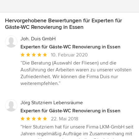
Hervorgehobene Bewertungen für Experten für
Gäste-WC Renovierung in Essen
Joh. Duis GmbH
Experten für Gäste-WC Renovierung in Essen
Durchschnittliche
10. Februar 2020
Bewertung:
“Die Beratung (Auswahl der Fliesen) und die
5
Ausführung der Arbeiten waren zu unserer vollsten
von
Zufriedenheit. Wir können die Firma Duis nur
5
weiterempfehlen.”
Sternen
Jörg Stutzriem Lebensräume
Experten für Gäste-WC Renovierung in Essen
Durchschnittliche
22. Mai 2018
Bewertung:
“Herr Stutzriem hat für unsere Firma LKM-GmbH seit
5
Jahren regelmäßig Aufträge im Zusammenhang mit
von